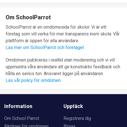
Om SchoolParrot
SchoolParrot är en omdömesida för skolor. Vi är ett
företag som vill verka för mer transparens inom skola. Vår
plattform är öppen för alla användare.
Läs mer om SchoolParrot och företaget
Omdömen publiceras i realtid utan moderering och vi vill
uppmuntra våra användare att ge konstruktiv feedback och
hålla en seriös ton. Ansvaret ligger på användaren.
Läs vår policy för omdömen
Information
Upptäck
Om School Parrot
Registrera dig
Riktlinjer för omdömen
Blogg