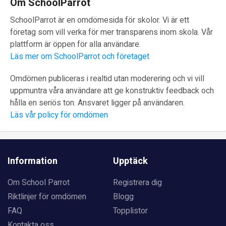
Om SchoolParrot
SchoolParrot är en omdömesida för skolor. Vi är ett
företag som vill verka för mer transparens inom skola. Vår
plattform är öppen för alla användare.
Läs mer om SchoolParrot och företaget
Omdömen publiceras i realtid utan moderering och vi vill
uppmuntra våra användare att ge konstruktiv feedback och
hålla en seriös ton. Ansvaret ligger på användaren.
Läs vår policy för omdömen
Information
Upptäck
Om School Parrot
Registrera dig
Riktlinjer för omdömen
Blogg
FAQ
Topplistor
Kontakta oss