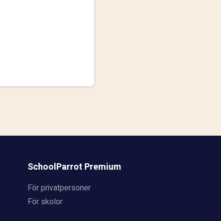
SchoolParrot Premium
För privatpersoner
För skolor