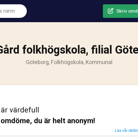
Skriv om
ård folkhögskola, filial Göt
Göteborg, Folkhögskola, Kommunal
 är värdefull
t omdöme, du är helt anonym!
Läs vår riktl