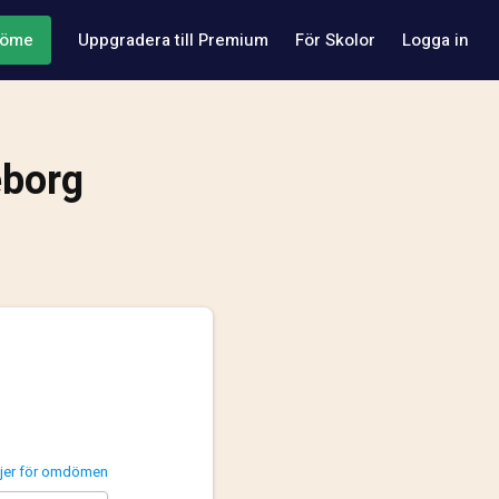
döme
Uppgradera till Premium
För Skolor
Logga in
eborg
injer för omdömen