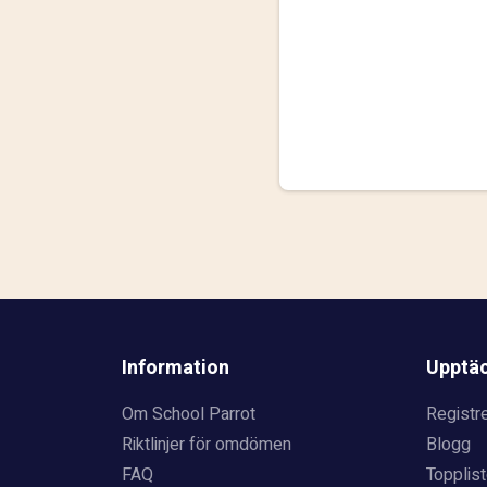
Information
Upptä
Om School Parrot
Registre
Riktlinjer för omdömen
Blogg
FAQ
Topplist