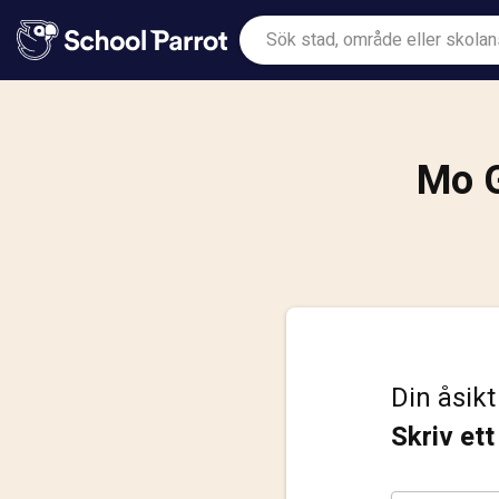
Mo G
Din åsikt
Skriv et