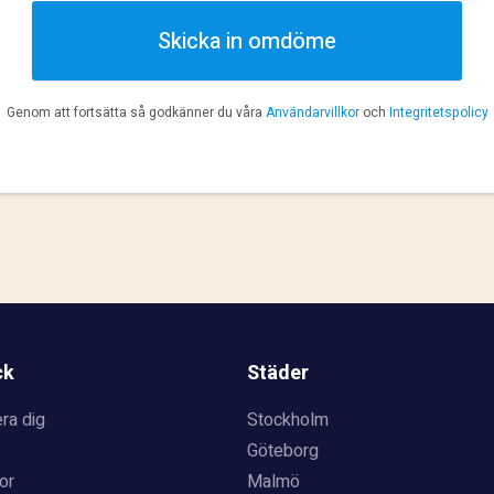
Skicka in omdöme
Genom att fortsätta så godkänner du våra
Användarvillkor
och
Integritetspolicy
ck
Städer
ra dig
Stockholm
Göteborg
or
Malmö