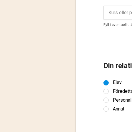
Fyll i eventuell u
Din relat
Elev
Föredett
Personal
Annat