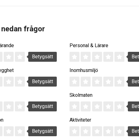
 nedan frågor
Lärande
Personal & Lärare
Betygsätt
Bet
ygghet
Inomhusmiljö
Betygsätt
Bet
Skolmaten
Betygsätt
Bet
on
Aktiviteter
Betygsätt
Bet