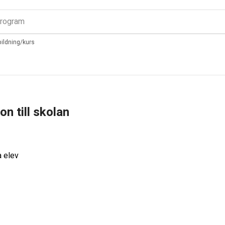
tbildning/kurs
ion till skolan
a elev