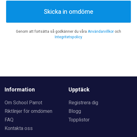
Skicka in omdöme
Genom att fortsätta så godkänner du våra
Användarvillkor
och
Integritetspolicy
Information
Upptäck
Om School Parrot
Registrera dig
Riktlinjer för omdömen
Blogg
FAQ
Topplistor
Kontakta oss