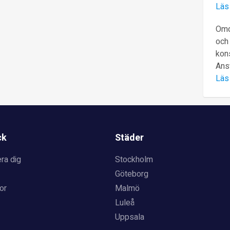
Läs
Omd
och 
kons
Ans
Läs
ck
Städer
ra dig
Stockholm
Göteborg
or
Malmö
Luleå
Uppsala