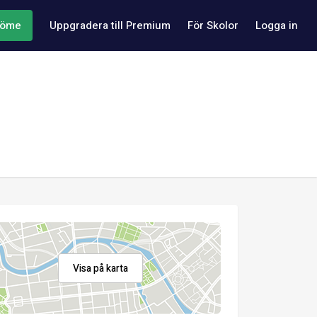
döme
Uppgradera till Premium
För Skolor
Logga in
Visa på karta