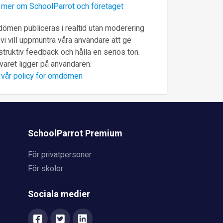
 mer om SchoolParrot och företaget
ömen publiceras i realtid utan moderering
vi vill uppmuntra våra användare att ge
truktiv feedback och hålla en seriös ton.
varet ligger på användaren.
 vår policy för omdömen
SchoolParrot Premium
För privatpersoner
För skolor
Sociala medier