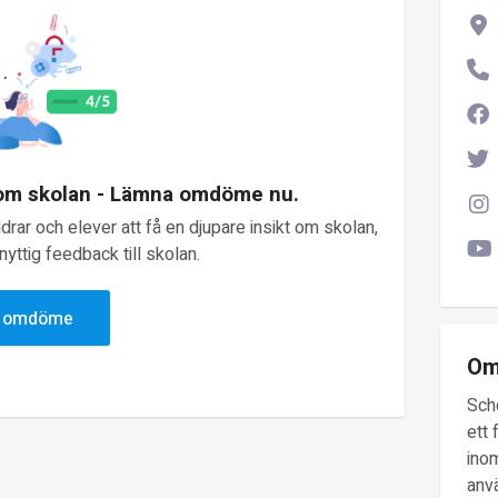
 om skolan - Lämna omdöme nu.
rar och elever att få en djupare insikt om skolan,
yttig feedback till skolan.
v omdöme
Om
Sch
ett 
inom
anv