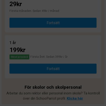
29kr
Första månaden. Sedan 49kr / månad
Fortsätt
1 år
199kr
Första året. Sedan 399kr / år
Mest prisvärd
Fortsätt
För skolor och skolpersonal
Arbetar du som rektor eller personal inom skola? Ta kontroll
över din SchooParrot profil.
Klicka här