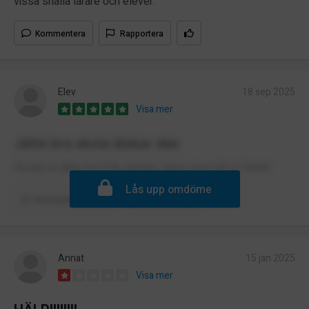
vissa snälla lärare och elever.
Kommentera
Rapportera
Elev
18 sep 2025
Visa mer
Jätte bra skola älskar den
Skolan är jätte bra folk sprider saker men allt är falskt
Lås upp omdöme
Kommentera
Rapportera
Annat
15 jan 2025
Visa mer