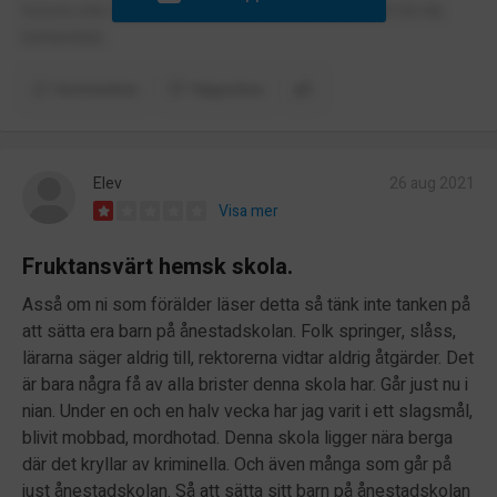
honom inte till den här skolan för han kommer att bli illa
behandlad.
Kommentera
Rapportera
Elev
26 aug 2021
Visa mer
Fruktansvärt hemsk skola.
Asså om ni som förälder läser detta så tänk inte tanken på
att sätta era barn på ånestadskolan. Folk springer, slåss,
lärarna säger aldrig till, rektorerna vidtar aldrig åtgärder. Det
är bara några få av alla brister denna skola har. Går just nu i
nian. Under en och en halv vecka har jag varit i ett slagsmål,
blivit mobbad, mordhotad. Denna skola ligger nära berga
där det kryllar av kriminella. Och även många som går på
just ånestadskolan. Så att sätta sitt barn på ånestadskolan