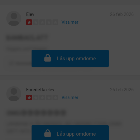
Elev
26 feb 2026
Visa mer
BAMBACLATT
triggas, just triggas
Lås upp omdöme
Kommentera
Rapportera
Föredetta elev
26 feb 2026
Visa mer
OMG😰😰😰😰😰😰😰
LÄRARNA SLÅR BARNEN JAG VARNAR FÖRÄLDRAR
SÄTT INTE IN DITT BARN HÄR
Lås upp omdöme