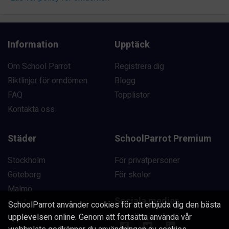
Information
Upptäck
Om School Parrot
Registrera dig
Riktlinjer för omdömen
Blogg
FAQ
Topplistor
Kontakta oss
Städer
SchoolParrot Premium
Stockholm
För privatpersoner
Göteborg
För skolor
Malmö
Sociala medier
Luleå
SchoolParrot använder cookies för att erbjuda dig den bästa
upplevelsen online. Genom att fortsätta använda vår
Uppsala