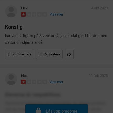
Elev
4 okt 2023
Visa mer
Konstig
har varit 2 fights på 8 veckor 👍 jag är skit glad för det men
sätter en stjärna ändå
Kommentera
Rapportera
Elev
11 feb 2023
Visa mer
Eleverna är respektlösa
Eleverna är barbariska och omoraliska, de skapar problem
och de respekterar ingen.Om din son är utbildad, skicka
Lås upp omdöme