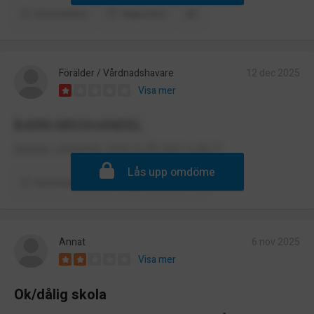
Kommentera
Rapportera
Förälder / Vårdnadshavare
12 dec 2025
Visa mer
BARN MISSHANDEL
AAAAA LÄRARNA, DEM SLÅR MIG HJÄLP
Lås upp omdöme
Kommentera
Rapportera
Annat
6 nov 2025
Visa mer
Ok/dålig skola