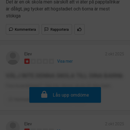
Det är en ok skola men särskilt att vi äter på papptallrikar
är dåligt, jag tycker att högstadiet och 6orna är mest
stökiga
Kommentera
Rapportera
Elev
2 okt 2025
Visa mer
VÄLJ INTE DENNA SKOLA TILL DINA BARNb
Fixa invandringen!! Välj inte denna skola till dina barn..
Lås upp omdöme
Kommentera
Rapportera
Elev
2 okt 2025