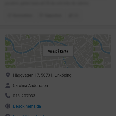
positivt, gäller bara att få de och inte de sämre.
Kommentera
Rapportera
(1)
Visa på karta
Häggvägen 17, 58731, Linköping
Carolina Andersson
013-207033
Besök hemsida