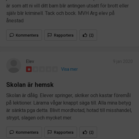
är som att ni vill ditt barn blir antingen utsatt för brott eller
själv blir kriminell. Tack och bock. MVH Arg elev på
ånestad
Kommentera
Rapportera
(2)
Elev
9 jan 2020
Visa mer
Skolan är hemsk
Skolan är dålig. Elever springer, skriker och kastar föremål
på lektioner. Lärarna vågar knappt säga till. Alla mina betyg
är sänkta pga detta. Blivit mordhotad, hotad till misshandel,
strypt, slagen och mycket mer.
Kommentera
Rapportera
(2)