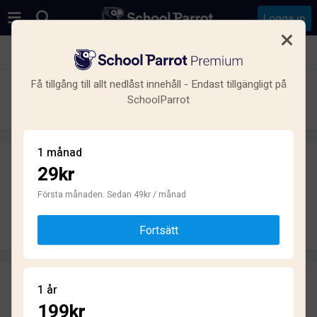
Logga in
Se alla skolor i Johannelund, Linköping
Få tillgång till allt nedlåst innehåll - Endast tillgängligt på
Ånestadsskolan
SchoolParrot
Grundskola · Kommunal · Linköping
1 månad
29kr
Skriv ett omdöme
helt anonymt
Första månaden. Sedan 49kr / månad
Skriv omdöme
Fortsätt
Omdömen
1 år
1.8
199kr