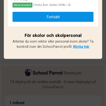
Första året. Sedan 399kr / år
Mest prisvärd
Baserat på
15
omdömen och
135
svar
Fortsätt
Utmärkt
1
Bra
0
För skolor och skolpersonal
Medel
1
Arbetar du som rektor eller personal inom skola? Ta
Undermålig
2
kontroll över din SchooParrot profil.
Klicka här
Dålig
11
Få tillgång till allt nedlåst innehåll - Endast tillgängligt på
SchoolParrot
1 månad