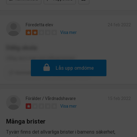
Föredetta elev
24 feb 2022
Visa mer
Dålig skola
Dålig skol mat och många brister
Lås upp omdöme
Kommentera
Rapportera
Förälder / Vårdnadshavare
15 feb 2022
Visa mer
Många brister
Tyvärr finns det allvarliga brister i barnens säkerhet,