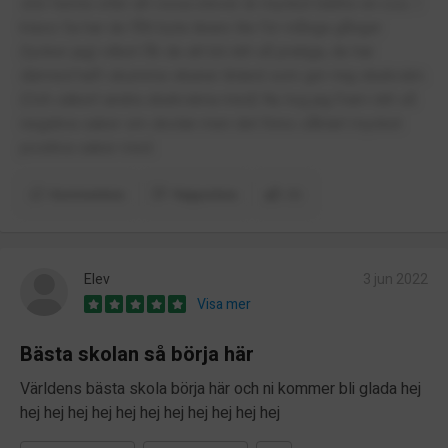
stör henne eller att vissa elever är mycket bättre en oss. I
klass 5a har de fått byta lärare lite för många gånger
(tycker jag) vilket får de att bli rätt så pratiga, de har
därmed haft skumma vikarier ibland som gör mig obekväm.
(Och säkert andra obekväma med) Nu tog jag fram rätt så
negativa saker om skolan men det finns såklart mycket
positiva saker med.
Kommentera
Rapportera
(1)
Elev
3 jun 2022
Visa mer
Bästa skolan så börja här
Världens bästa skola börja här och ni kommer bli glada hej
hej hej hej hej hej hej hej hej hej hej hej