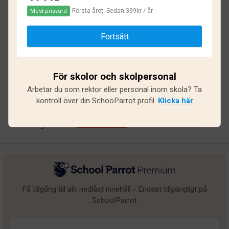
2.6
Första året. Sedan 399kr / år
Mest prisvärd
Baserat på
36
omdömen och
283
svar
Fortsätt
Utmärkt
6
För skolor och skolpersonal
Bra
6
Arbetar du som rektor eller personal inom skola? Ta
Medel
5
kontroll över din SchooParrot profil.
Klicka här
Undermålig
4
Dålig
15
Få tillgång till allt nedlåst innehåll - Endast tillgängligt på
SchoolParrot