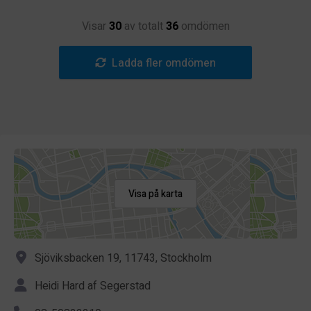
Visar
30
av totalt
36
omdömen
Ladda fler omdömen
Visa på karta
Sjöviksbacken 19, 11743, Stockholm
Heidi Hard af Segerstad