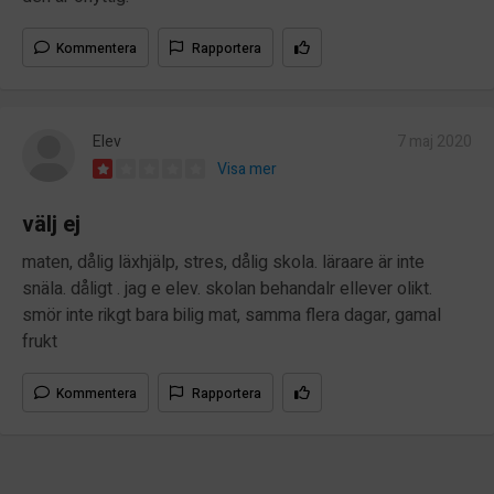
Kommentera
Rapportera
Elev
7 maj 2020
Visa mer
välj ej
maten, dålig läxhjälp, stres, dålig skola. läraare är inte
snäla. dåligt . jag e elev. skolan behandalr ellever olikt.
smör inte rikgt bara bilig mat, samma flera dagar, gamal
frukt
Kommentera
Rapportera