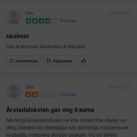
Elev
13 mar 2023
Visa mer
skolmat
Den är bra men skolmaten är inte bra!
Kommentera
Rapportera
Elev
19 dec 2022
Visa mer
Årstadalskolan gav mig trauma
Min tid på årstadalsskolan var inte särskilt bra. Maten var
dålig, lärarana var obehagliga och obehöriga, klasserna var
högljudda, mobbning skedde dagligen. Vid ett tillfälle