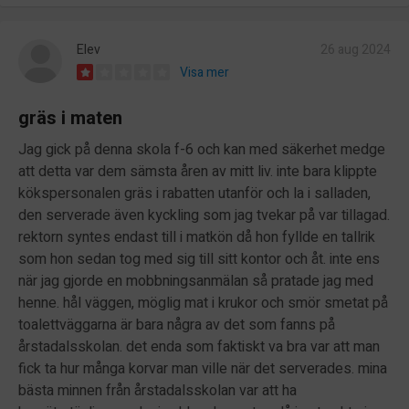
Elev
26 aug 2024
Visa mer
gräs i maten
Jag gick på denna skola f-6 och kan med säkerhet medge
att detta var dem sämsta åren av mitt liv. inte bara klippte
kökspersonalen gräs i rabatten utanför och la i salladen,
den serverade även kyckling som jag tvekar på var tillagad.
rektorn syntes endast till i matkön då hon fyllde en tallrik
som hon sedan tog med sig till sitt kontor och åt. inte ens
när jag gjorde en mobbningsanmälan så pratade jag med
henne. hål väggen, möglig mat i krukor och smör smetat på
toalettväggarna är bara några av det som fanns på
årstadalsskolan. det enda som faktiskt va bra var att man
fick ta hur många korvar man ville när det serverades. mina
bästa minnen från årstadalsskolan var att ha