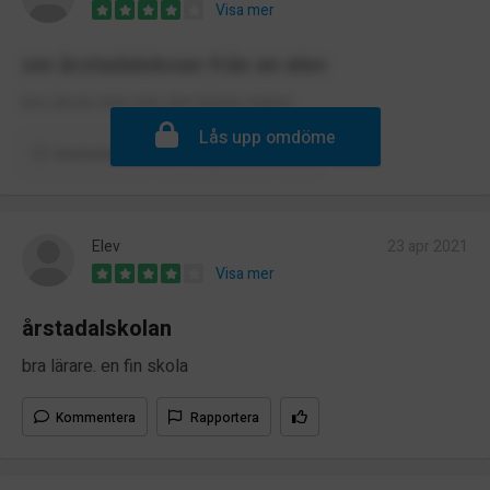
Visa mer
om årstadalskoan från en elev
bra skola men inte den bästa maten.
Lås upp omdöme
Kommentera
Rapportera
Elev
23 apr 2021
Visa mer
årstadalskolan
bra lärare. en fin skola
Kommentera
Rapportera