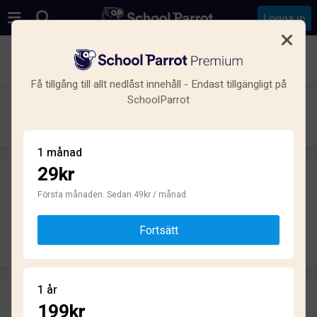
Logga in
Se alla skolor i Liljeholmen, Hägersten-Liljeholmen,
Stockholm
Få tillgång till allt nedlåst innehåll - Endast tillgängligt på
SchoolParrot
Årstadalsskolan
Grundskola · Kommunal · Stockholm
1 månad
29kr
Skriv ett omdöme
helt anonymt
Första månaden. Sedan 49kr / månad
Fortsätt
Skriv omdöme
1 år
Omdömen
199kr