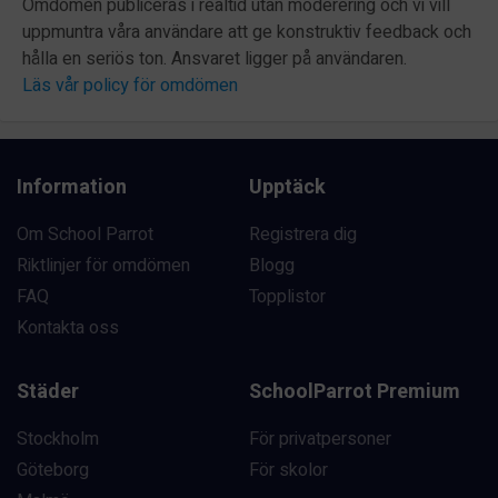
Omdömen publiceras i realtid utan moderering och vi vill
uppmuntra våra användare att ge konstruktiv feedback och
hålla en seriös ton. Ansvaret ligger på användaren.
Läs vår policy för omdömen
Information
Upptäck
Om School Parrot
Registrera dig
Riktlinjer för omdömen
Blogg
FAQ
Topplistor
Kontakta oss
Städer
SchoolParrot Premium
Stockholm
För privatpersoner
Göteborg
För skolor