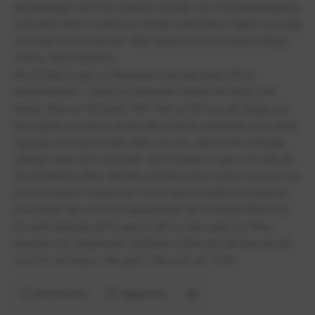
anmälningar men fick stanna i skolan och misshandlingarna
fortsatte. Men vi hade en väldigt snäll lärare, Maria som jag
vill hylla för bra minnen. Men lärarna favoriserade många
elever, mest tjejerna.
Nu vill jag ta upp en händelse som jag hade på en
idrottslektion. i slutet av lektionen fixade vår ÄCKLIGA
lärare, Alex en så kallat "lek" Han sa till oss att lägga oss
på magen och att vi skulle räkna till 60 sekunder och ställa
sig upp när man trodde tiden var ute., denna lek verkade
väldigt udda och orelevant. Sen kollade vi upp och såg att
idrottsläraren Alex stirrade på flickornas rumpa, och en mer
än dom andra. Sedan när vi fick ögonkontakt med läraren
hyschade han oss och signalerade att vi skulle hålla tyst.
En sista grej jag vill ta upp är att en elev gick om flera
klasser och skrämmde små barn eftersom att han var så
stor för sin klass. Han gick i 5an och var 14 år.
Kommentera
Rapportera