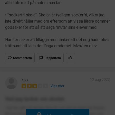
alltid blir mätt på maten man tar.
• "sockerfri skola". Skolan är tydligen sockerfri, vilket jag
inte direkt håller med om eftersom att vissa lärare gömmer
godsaker för att så att säga "muta" sina elever med.
Har fler saker att tillägga men tänker att det nog hade blivit
tröttsamt att läsa det långa omdömet. Mvh/ en elev.
Kommentera
Rapportera
Elev
12 aug 2022
Visa mer
Vad jag tycker om skolan
Jag har gått på skolan flera år och det är inget jag ångrar.
Att ha många/bra kompisar gör det mycket roligare och