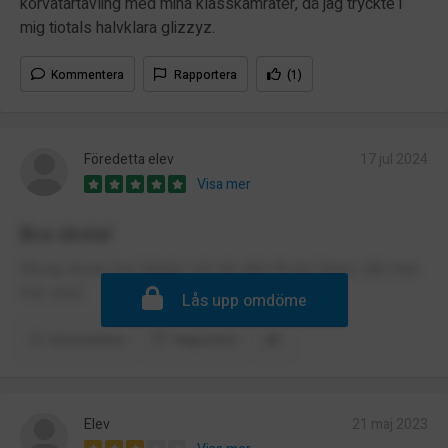
korvätartävling med mina klasskamrater, då jag tryckte i
mig tiotals halvklara glizzyz.
Kommentera
Rapportera
(1)
Föredetta elev
17 jul 2024
Visa mer
Bra skola!
Mysig skola, bra lokaler och de allra flesta lärare, där man
fick stöd.
Lås upp omdöme
Kommentera
Rapportera
Elev
21 maj 2023