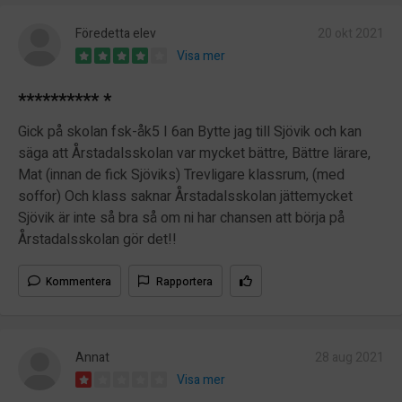
Föredetta elev
20 okt 2021
Visa mer
********** *
Gick på skolan fsk-åk5 I 6an Bytte jag till Sjövik och kan
säga att Årstadalsskolan var mycket bättre, Bättre lärare,
Mat (innan de fick Sjöviks) Trevligare klassrum, (med
soffor) Och klass saknar Årstadalsskolan jättemycket
Sjövik är inte så bra så om ni har chansen att börja på
Årstadalsskolan gör det!!
Kommentera
Rapportera
Annat
28 aug 2021
Visa mer