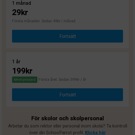
1 månad
29kr
Första månaden. Sedan 49kr / månad
Fortsätt
1 år
199kr
Första året. Sedan 399kr / år
Mest prisvärd
Fortsätt
För skolor och skolpersonal
Arbetar du som rektor eller personal inom skola? Ta kontroll
över din SchooParrot profil.
Klicka här