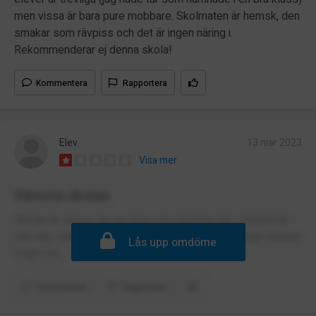
men vissa är bara pure mobbare. Skolmaten är hemsk, den
smakar som rävpiss och det är ingen näring i.
Rekommenderar ej denna skola!
Kommentera
Rapportera
Elev
13 mar 2023
Visa mer
Sämsta skolan
Skolan är sämst. tipsar ingen om att börja där. Lärarna tar
inte tag i saker. Maria är en king hon borde få jävligt mycket
Lås upp omdöme
högre lön.
Kommentera
Rapportera