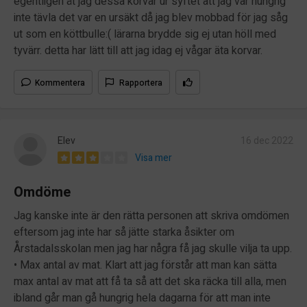
egentligen åt jag dessa korvar ur syftet att jag var hungrig
inte tävla det var en ursäkt då jag blev mobbad för jag såg
ut som en köttbulle:( lärarna brydde sig ej utan höll med
tyvärr. detta har lätt till att jag idag ej vågar äta korvar.
Kommentera
Rapportera
Elev
16 dec 2022
Visa mer
Omdöme
Jag kanske inte är den rätta personen att skriva omdömen
eftersom jag inte har så jätte starka åsikter om
Årstadalsskolan men jag har några få jag skulle vilja ta upp.
• Max antal av mat. Klart att jag förstår att man kan sätta
max antal av mat att få ta så att det ska räcka till alla, men
ibland går man gå hungrig hela dagarna för att man inte