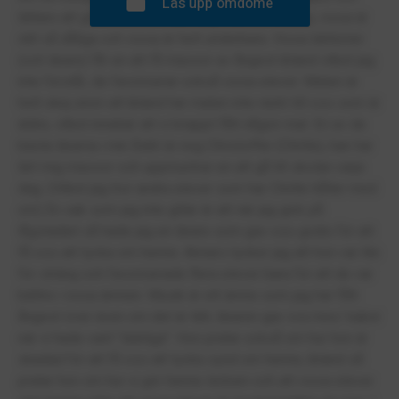
Lås upp omdöme
lättare att gå till skolan varje dag. Lärarna är okej, vissa är
rätt så dåliga och vissa är helt underbara. Vissa lektioner
(och lärare) får en att få massor av ångest ibland vilket jag
inte förstår, de favoriserar också vissa elever. Maten är
helt okej utom att ibland har maten inte räckt till oss som är
äldre, vilket innebär att vi knappt fått någon mat. En av de
bästa lärarna i min åsikt är nog Christoffer (Chrille), han har
lärt mig massor och uppmuntrar en att gå till skolan varje
dag. (Vilket jag tror andra elever som har Chrille håller med
om) En sak som jag inte gillar är att när jag gick på
lågstadiet så hade jag en lärare som gav oss godis för att
få oss att tycka om henne. Annars tycker jag att hon var lite
för sträng och favoriserade flera elever bara för att de var
bättre i vissa ämnen. Musik är ett ämne som jag har fått
ångest över även om det är lätt, läraren gav oss kex/ kakor
när vi hade varit "duktiga". Hon pratar också om hur hon är
skadad för att få oss att tycka synd om henne, ibland så
pratar hon om hur vi gör henne ledsen och att vissa elever