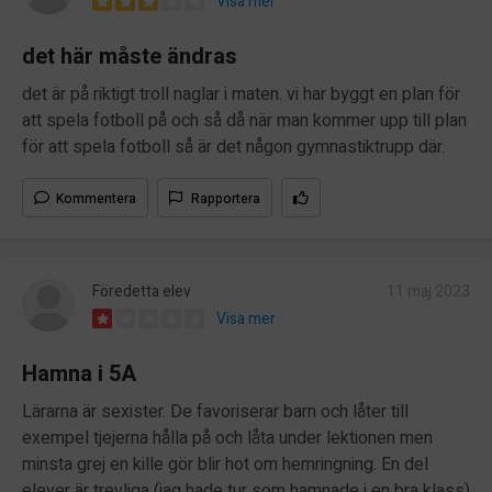
Visa mer
det här måste ändras
det är på riktigt troll naglar i maten. vi har byggt en plan för
att spela fotboll på och så då när man kommer upp till plan
för att spela fotboll så är det någon gymnastiktrupp där.
Kommentera
Rapportera
Föredetta elev
11 maj 2023
Visa mer
Hamna i 5A
Lärarna är sexister. De favoriserar barn och låter till
exempel tjejerna hålla på och låta under lektionen men
minsta grej en kille gör blir hot om hemringning. En del
elever är trevliga (jag hade tur som hamnade i en bra klass)