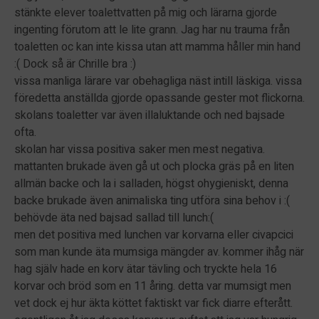
stänkte elever toalettvatten på mig och lärarna gjorde
ingenting förutom att le lite grann. Jag har nu trauma från
toaletten oc kan inte kissa utan att mamma håller min hand
:( Dock så är Chrille bra :)
vissa manliga lärare var obehagliga näst intill läskiga. vissa
föredetta anställda gjorde opassande gester mot flickorna.
skolans toaletter var även illaluktande och ned bajsade
ofta.
skolan har vissa positiva saker men mest negativa.
mattanten brukade även gå ut och plocka gräs på en liten
allmän backe och la i salladen, högst ohygieniskt, denna
backe brukade även animaliska ting utföra sina behov i :(
behövde äta ned bajsad sallad till lunch:(
men det positiva med lunchen var korvarna eller civapcici
som man kunde äta mumsiga mängder av. kommer ihåg när
hag själv hade en korv ätar tävling och tryckte hela 16
korvar och bröd som en 11 åring. detta var mumsigt men
vet dock ej hur äkta köttet faktiskt var fick diarre efterått.