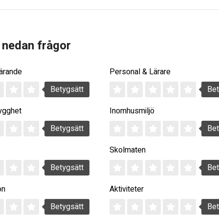
 nedan frågor
Lärande
Personal & Lärare
Betygsätt
Bet
ygghet
Inomhusmiljö
Betygsätt
Bet
Skolmaten
Betygsätt
Bet
on
Aktiviteter
Betygsätt
Bet