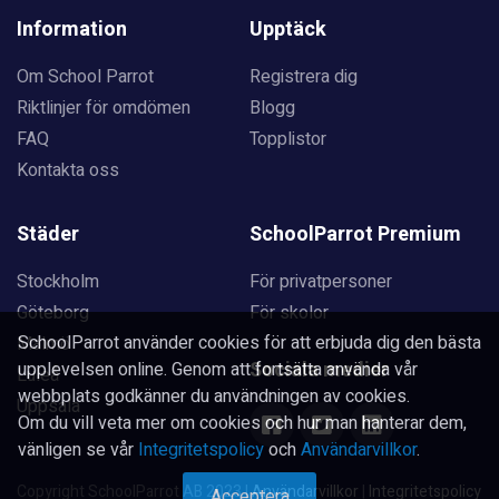
Information
Upptäck
Om School Parrot
Registrera dig
Riktlinjer för omdömen
Blogg
FAQ
Topplistor
Kontakta oss
Städer
SchoolParrot Premium
Stockholm
För privatpersoner
Göteborg
För skolor
SchoolParrot använder cookies för att erbjuda dig den bästa
Malmö
Sociala medier
upplevelsen online. Genom att fortsätta använda vår
Luleå
webbplats godkänner du användningen av cookies.
Uppsala
Om du vill veta mer om cookies och hur man hanterar dem,
vänligen se vår
Integritetspolicy
och
Användarvillkor
.
Copyright SchoolParrot AB 2023
|
Användarvillkor
|
Integritetspolicy
Acceptera