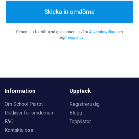
Skicka in omdöme
Genom att fortsätta så godkänner du våra
Användarvillkor
och
Integritetspolicy
Information
Upptäck
Om School Parrot
Registrera dig
Riktlinjer för omdömen
Blogg
FAQ
Topplistor
Kontakta oss