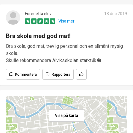
Föredetta elev
18 dec 2019
Visa mer
Bra skola med god mat!
Bra skola, god mat, trevlig personal och en allmänt mysig
skola.
Skulle rekommendera Alviksskolan starkt😄🏫
Kommentera
Rapportera
Visa på karta