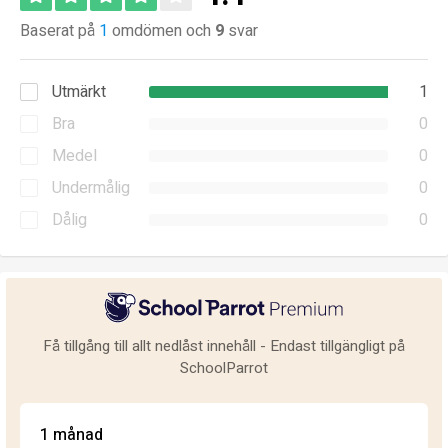
Baserat på
1
omdömen och
9
svar
Utmärkt
1
Bra
0
Medel
0
Undermålig
0
Dålig
0
Få tillgång till allt nedlåst innehåll - Endast tillgängligt på
SchoolParrot
1 månad