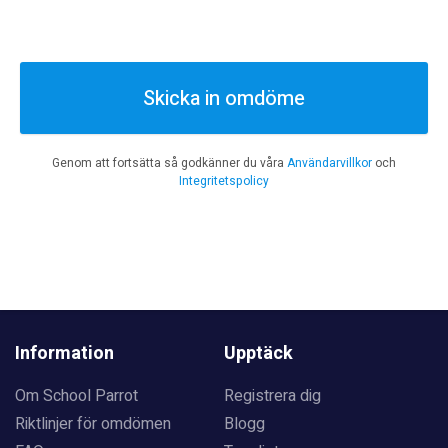
Skicka in omdöme
Genom att fortsätta så godkänner du våra
Användarvillkor
och
Integritetspolicy
Information
Upptäck
Om School Parrot
Registrera dig
Riktlinjer för omdömen
Blogg