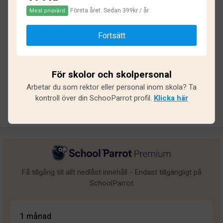
Första året. Sedan 399kr / år
Mest prisvärd
Baserat på
11
omdömen och
99
svar
Fortsätt
Utmärkt
1
Bra
1
För skolor och skolpersonal
Medel
4
Arbetar du som rektor eller personal inom skola? Ta
Undermålig
0
kontroll över din SchooParrot profil.
Klicka här
Dålig
5
Få tillgång till allt nedlåst innehåll - Endast tillgängligt på
SchoolParrot
1 månad