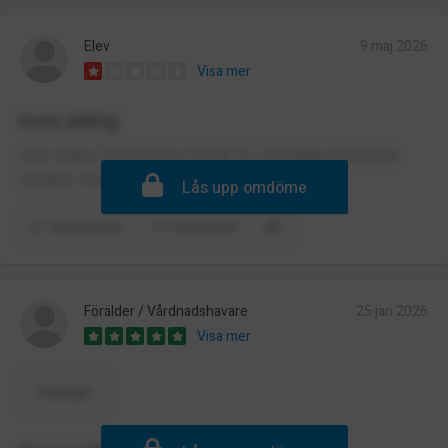
Elev
9 maj 2026
Visa mer
kom aldrig
Kom Aldrig Till Backlura Det Är En Jättedålig Skola Alla
Mobbar Varandra Och Allting Är S***
Lås upp omdöme
Kommentera
Rapportera
Förälder / Vårdnadshavare
25 jan 2026
Visa mer
Översätt