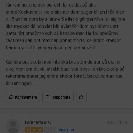
får runt hungrig och sur och tar ut det på alla
andra.Kockarna är lite elaka när dom säger till en.Från 4:an
till 5:an har dom bytt lärare 5 eller 6 gånger.Man lär sig inte
lika mycket då och det blir svårt för dom nya lärarna att
sätta rätt omdöme och då kanske man får fel omdöme
fast man kan det man har jobbat med.Visa lärare kränker
barnen vill inte nämna några men det är sant.
Ganska bra skola men inte lika bra som du tror så den är
okej men om du vill att ditt barn ska börja i en bra skola så
rekommenderar jag andra skolor försåt backlura men det
är sanningen
Kommentera
Rapportera
Föredetta elev
8 dec 2020
Visa mer