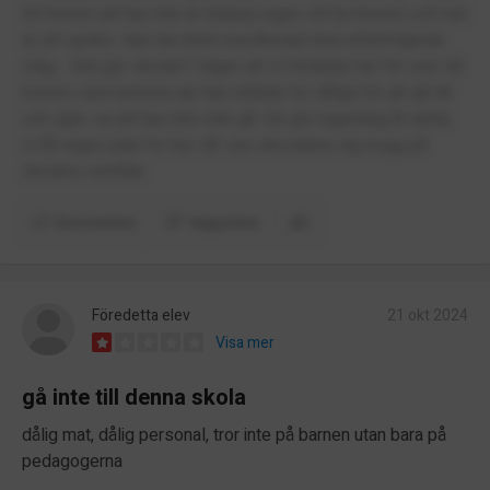
till honom att han inte är älskad, ingen vill ha honom och han
är ett spöke. Han har blivit mordhotad med efterföljande
slag... Vad gör skolan? Säger att vi föräldrar har fel som lät
honom vara hemma när han mådde för dåligt för att gå dit
och själv sa att han inte ville gå. De gör ingenting åt detta,
vi får ingen plan för hur vår son ska känna sig trygg på
skolans område.
Kommentera
Rapportera
Föredetta elev
21 okt 2024
Visa mer
gå inte till denna skola
dålig mat, dålig personal, tror inte på barnen utan bara på
pedagogerna