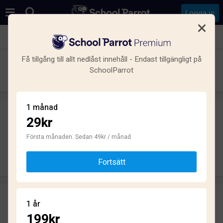
Logga in
Se alla skolor i Hässelby, Hässelby-Vällingby, Stockholm
Få tillgång till allt nedlåst innehåll - Endast tillgängligt på
Backluraskolan
SchoolParrot
Grundskola · Kommunal · Hässelby
1 månad
29kr
Skriv ett omdöme
helt anonymt
Första månaden. Sedan 49kr / månad
Skriv omdöme
Fortsätt
Omdömen
1 år
2.5
199kr