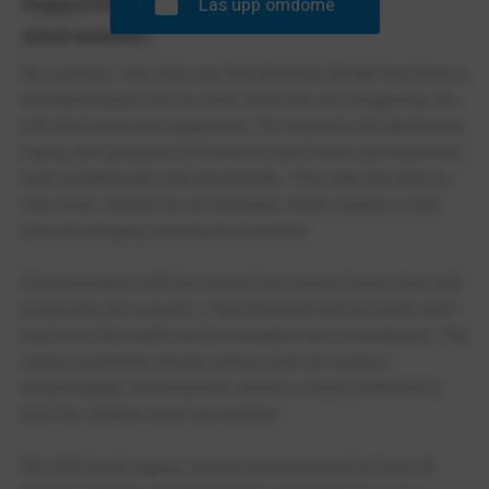
Supportive and high-quality school
Lås upp omdöme
environment.
As a parent, I can truly say that Backlura Skolan has been a
wonderful place for my child. From the very beginning, we
felt welcomed and supported. The teachers are dedicated,
caring, and genuinely invested in each child’s development,
both academically and emotionally. They take the time to
see every student as an individual, which creates a safe
and encouraging learning environment.
Communication with the school has always been clear and
respectful. As a parent, I feel informed and involved, and I
truly trust the staff’s professionalism and commitment. The
school promotes strong values such as respect,
responsibility, and kindness, which is clearly reflected in
how the children treat one another.
My child feels happy, secure, and motivated to learn at