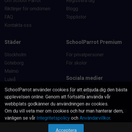
Om School Parrot
Registrera dig
Riktlinjer för omdömen
Blogg
FAQ
Topplistor
Kontakta oss
Städer
SchoolParrot Premium
Stockholm
För privatpersoner
Göteborg
För skolor
Malmö
Sociala medier
Luleå
Uppsala
SchoolParrot använder cookies för att erbjuda dig den bästa
upplevelsen online. Genom att fortsätta använda vår
webbplats godkänner du användningen av cookies.
Copyright SchoolParrot AB 2023
|
Användarvillkor
|
Integritetspolicy
Om du vill veta mer om cookies och hur man hanterar dem,
vänligen se vår
Integritetspolicy
och
Användarvillkor
.
Acceptera