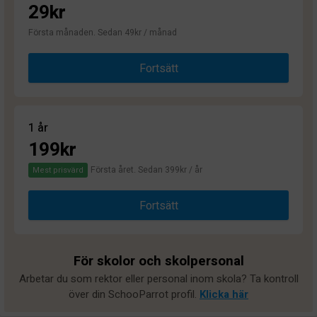
29kr
Första månaden. Sedan 49kr / månad
Fortsätt
1 år
199kr
Första året. Sedan 399kr / år
Mest prisvärd
Fortsätt
För skolor och skolpersonal
Arbetar du som rektor eller personal inom skola? Ta kontroll
över din SchooParrot profil.
Klicka här