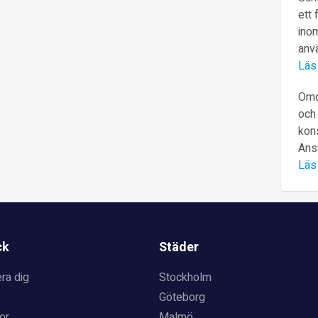
ett 
inom
anv
Läs
Omd
och 
kons
Ans
Läs
ck
Städer
ra dig
Stockholm
Göteborg
or
Malmö