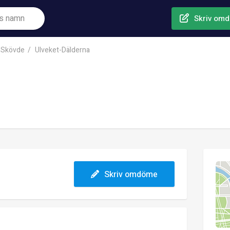
Skriv om
Skövde
Ulveket-Dälderna
Skriv omdöme