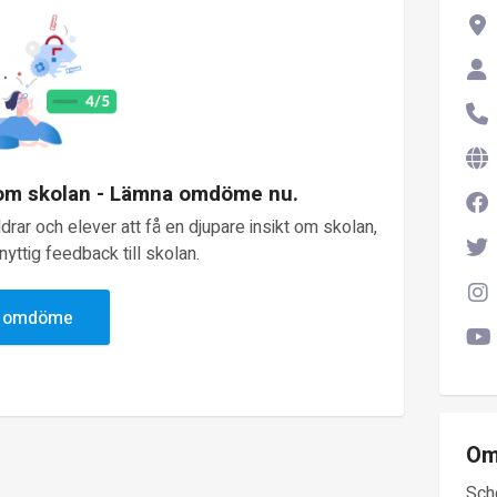
 om skolan - Lämna omdöme nu.
rar och elever att få en djupare insikt om skolan,
yttig feedback till skolan.
v omdöme
Om
Sch