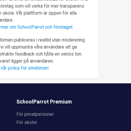
företag som vill verka för mer transparens
 skola. Vår plattform är öppen för alla
ändare.
 mer om SchoolParrot och företaget
ömen publiceras i realtid utan moderering
vi vill uppmuntra våra användare att ge
truktiv feedback och hålla en seriös ton.
varet ligger på användaren.
 vår policy för omdömen
SchoolParrot Premium
För privatpersoner
För skolor