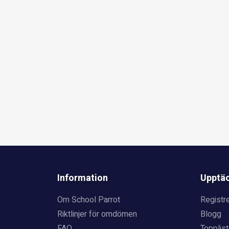
Information
Upptä
Om School Parrot
Registre
Riktlinjer för omdömen
Blogg
FAQ
Topplist