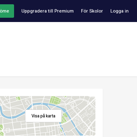
döme
Uppgradera till Premium
För Skolor
Logga in
Visa på karta