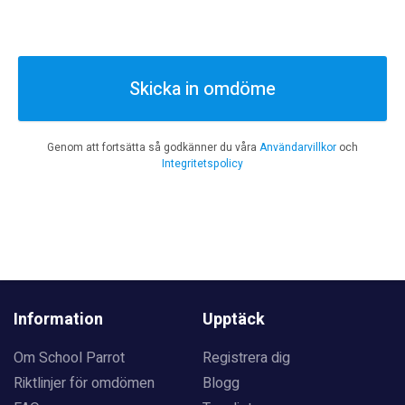
Skicka in omdöme
Genom att fortsätta så godkänner du våra
Användarvillkor
och
Integritetspolicy
Information
Upptäck
Om School Parrot
Registrera dig
Riktlinjer för omdömen
Blogg