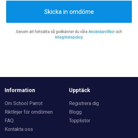
Skicka in omdöme
Genom att fortsätta så godkänner du våra
Användarvillkor
och
Integritetspolicy
Information
Upptäck
Om School Parrot
Registrera dig
Riktlinjer för omdömen
Blogg
FAQ
Topplistor
Kontakta oss