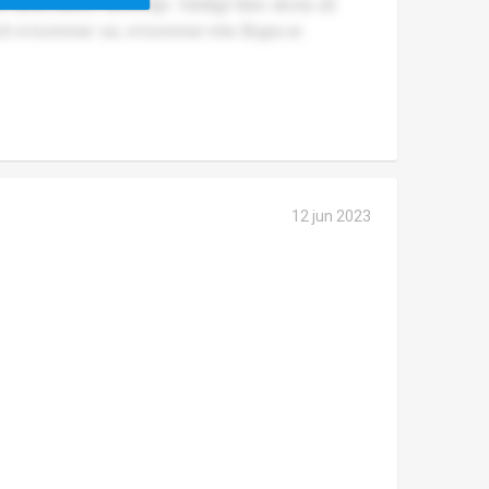
h ännu bättre skolmiljö. Väldigt liten skola så
 ni kommer se, ni kommer inte ångra er.
12 jun 2023