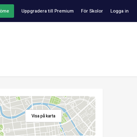
döme
Uppgradera till Premium
För Skolor
Logga in
Visa på karta