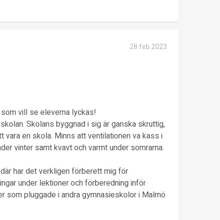
28 feb 2023
som vill se eleverna lyckas!
 skolan. Skolans byggnad i sig är ganska skruttig,
tt vara en skola. Minns att ventilationen va kass i
nder vinter samt kvavt och varmt under somrarna.
 där har det verkligen förberett mig för
ningar under lektioner och förberedning inför
ner som pluggade i andra gymnasieskolor i Malmö