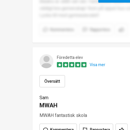
Bladins är sååå värt det. Fantastiska lärare oc
väldigt bra gemenskap! Kom på öppet hus och
Lycka till med gymnasievalet!
Kommentera
Rapportera
Föredetta elev
Visa mer
Översätt
Sam
MWAH
MWAH fantastisk skola
Kommentera
Rapportera