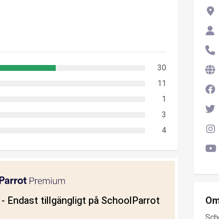
30
11
1
3
4
ll - Endast tillgängligt på SchoolParrot
Om
Sch