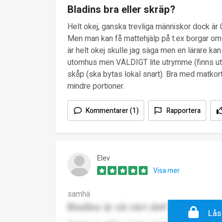
Bladins bra eller skräp?
Helt okej, ganska trevliga människor dock är 
Men man kan få mattehjälp på t.ex borgar om m
är helt okej skulle jag säga men en lärare kan
utomhus men VÄLDIGT lite utrymme (finns u
skåp (ska bytas lokal snart). Bra med matkort
mindre portioner.
Kommentarer (1)
Rapportera
Elev
Visa mer
samhä
Bladins är så värt det!
Lås