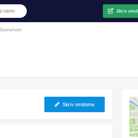
Skriv om
Rönneholm
Skriv omdöme