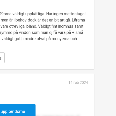
09orna väldigt uppkäftiga. Har ingen mattestuga!
an är i behov dock är det en bit att gå. Lärarna
 vara otrevliga ibland. Väldigt fint inomhus samt
trymme på vinden som man ej få vara på + små
 väldigt gott, mindre utval på menyerna och
14 feb 2024
 upp omdöme