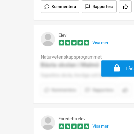
Kommentera
Rapportera
Elev
Visa mer
Naturvetenskapsprogrammet
Bästa skolan i Malmö
Lås
Superbra skola, trevliga och bra lärare.
Kommentera
Rapportera
Föredetta elev
Visa mer