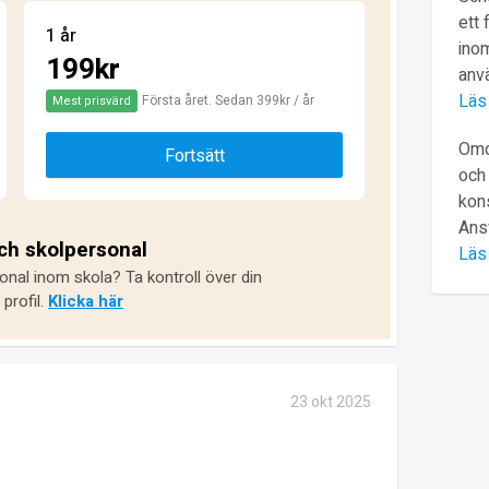
ett 
1 år
inom
199kr
anv
Läs
Första året. Sedan 399kr / år
Mest prisvärd
Omd
Fortsätt
och 
kons
Ans
och skolpersonal
Läs
onal inom skola? Ta kontroll över din
profil.
Klicka här
23 okt 2025