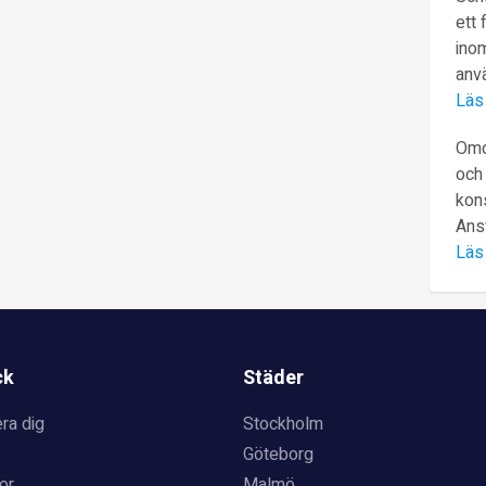
ett 
inom
anv
Läs
Omd
och 
kons
Ans
Läs
ck
Städer
ra dig
Stockholm
Göteborg
or
Malmö