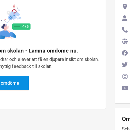
 om skolan - Lämna omdöme nu.
rar och elever att få en djupare insikt om skolan,
yttig feedback till skolan.
v omdöme
Om
Sch