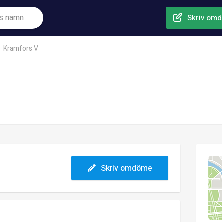
Skriv om
Kramfors V
Skriv omdöme