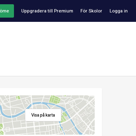
döme
Uppgradera till Premium
För Skolor
Logga in
Visa på karta