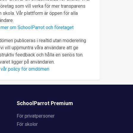
företag som vill verka för mer transparens
 skola. Vår plattform är öppen för alla
ändare.
 mer om SchoolParrot och företaget
ömen publiceras i realtid utan moderering
vi vill uppmuntra våra användare att ge
truktiv feedback och hålla en seriös ton.
varet ligger på användaren.
 vår policy för omdömen
SchoolParrot Premium
För privatpersoner
För skolor