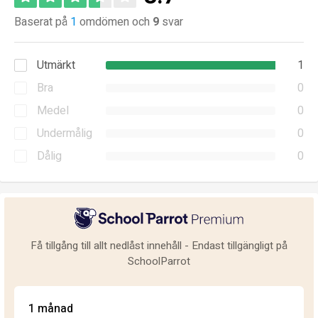
Baserat på
1
omdömen och
9
svar
Utmärkt
1
Bra
0
Medel
0
Undermålig
0
Dålig
0
Få tillgång till allt nedlåst innehåll - Endast tillgängligt på
SchoolParrot
1 månad