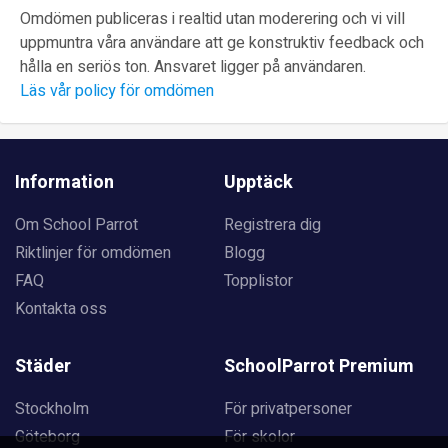
Omdömen publiceras i realtid utan moderering och vi vill
uppmuntra våra användare att ge konstruktiv feedback och
hålla en seriös ton. Ansvaret ligger på användaren.
Läs vår policy för omdömen
Information
Upptäck
Om School Parrot
Registrera dig
Riktlinjer för omdömen
Blogg
FAQ
Topplistor
Kontakta oss
Städer
SchoolParrot Premium
Stockholm
För privatpersoner
Göteborg
För skolor