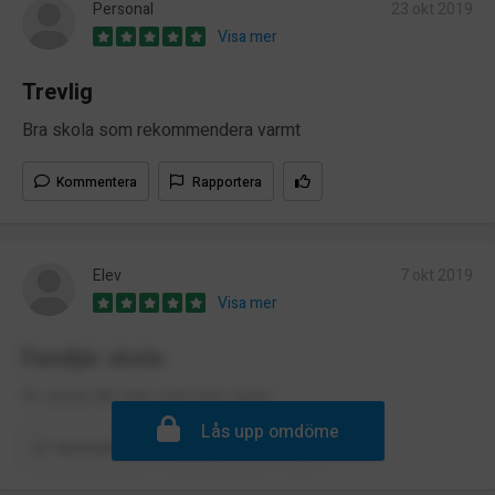
Personal
23 okt 2019
Visa mer
Trevlig
Bra skola som rekommendera varmt
Kommentera
Rapportera
Elev
7 okt 2019
Visa mer
Familjär skola
En skola där man som elev syns
Lås upp omdöme
Kommentera
Rapportera