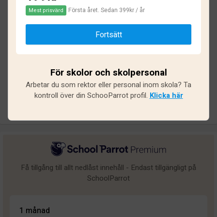
Första året. Sedan 399kr / år
Mest prisvärd
Baserat på
13
omdömen och
103
svar
Fortsätt
Utmärkt
5
Bra
4
För skolor och skolpersonal
Medel
1
Arbetar du som rektor eller personal inom skola? Ta
Undermålig
2
kontroll över din SchooParrot profil.
Klicka här
Dålig
1
Få tillgång till allt nedlåst innehåll - Endast tillgängligt på
SchoolParrot
1 månad