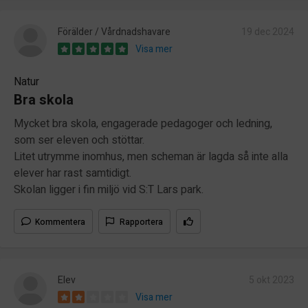
Förälder / Vårdnadshavare
19 dec 2024
Visa mer
Natur
Bra skola
Mycket bra skola, engagerade pedagoger och ledning,
som ser eleven och stöttar.
Litet utrymme inomhus, men scheman är lagda så inte alla
elever har rast samtidigt.
Skolan ligger i fin miljö vid S:T Lars park.
Kommentera
Rapportera
Elev
5 okt 2023
Visa mer