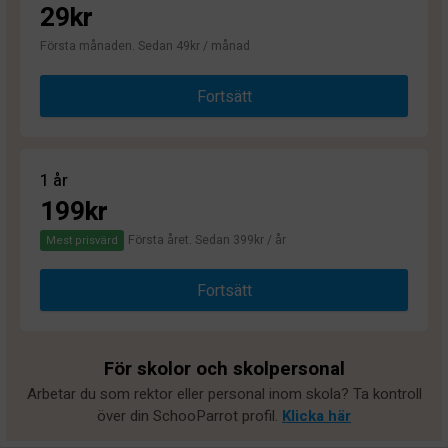
29kr
Första månaden. Sedan 49kr / månad
Fortsätt
1 år
199kr
Första året. Sedan 399kr / år
Mest prisvärd
Fortsätt
För skolor och skolpersonal
Arbetar du som rektor eller personal inom skola? Ta kontroll
över din SchooParrot profil.
Klicka här