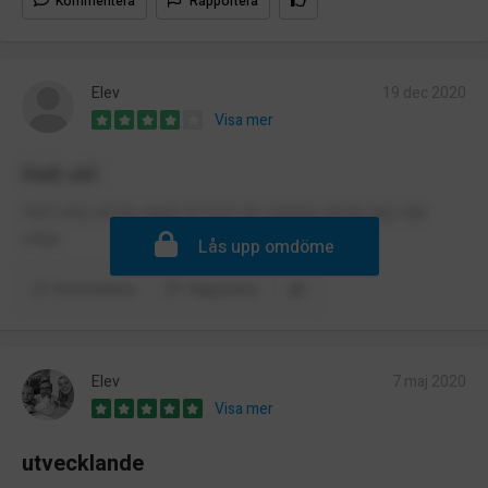
Kommentera
Rapportera
Elev
19 dec 2020
Visa mer
Helt ok!
Helt okej skola, inget ut över de vanliga skulle jag vilja
säga.
Lås upp omdöme
Kommentera
Rapportera
Elev
7 maj 2020
Visa mer
utvecklande