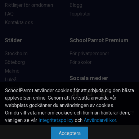
Riktlinjer för omdömen
Blogg
FAQ
Topplistor
Kontakta oss
Städer
SchoolParrot Premium
Stockholm
För privatpersoner
Göteborg
För skolor
Malmö
Sociala medier
Luleå
Uppsala
SchoolParrot använder cookies för att erbjuda dig den bästa
upplevelsen online. Genom att fortsätta använda vår
webbplats godkänner du användningen av cookies.
Copyright SchoolParrot AB 2023
|
Användarvillkor
|
Integritetspolicy
Om du vill veta mer om cookies och hur man hanterar dem,
vänligen se vår
Integritetspolicy
och
Användarvillkor
.
Acceptera