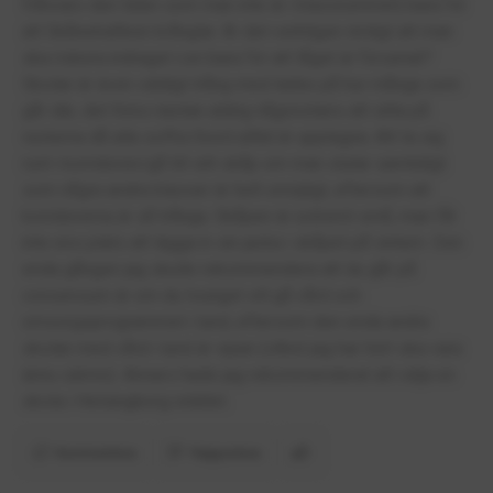
frånvaro den tiden som man inte är i klassrummet) bara för
att Skånetrafiken krånglar. Är det verkligen rimligt att man
ska riskera indraget csn bara för att tåget är försenat?
Skolan är även väldigt trång med tanke på hur många som
går där, det finns nästan aldrig någonstans att sitta på
rasterna då alla soffor/bord alltid är upptagna. Att ta sig
runt i korridoren/gå till sitt skåp om man slutar samtidigt
som några andra klasser är helt omöjligt, eftersom att
korridorerna är så trånga. Skåpen är extremt små, man får
inte ens plats att lägga in sin jacka i skåpet på vintern. Den
enda gången jag skulle rekommendera att du går på
consensum är om du tvunget vill gå vård och
omsorgsprogrammet i lund, eftersom den enda andra
skolan med vård i lund är vipan (vilket jag har hört ska vara
ännu sämre). Annars hade jag rekommenderat att välja en
skola i Helsingborg istället.
Kommentera
Rapportera