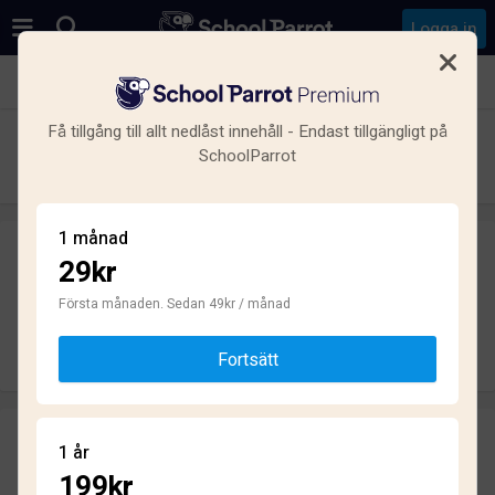
Logga in
Se alla skolor i Klostergården, Lund
Få tillgång till allt nedlåst innehåll - Endast tillgängligt på
Consensum Gymnasium Lund
SchoolParrot
Gymnasium · Friskola · Lund
1 månad
29kr
Skriv ett omdöme
helt anonymt
Första månaden. Sedan 49kr / månad
Skriv omdöme
Fortsätt
Omdömen
1 år
3.5
199kr