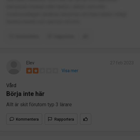
elevernas önskan eller behov, rektor som inte
överhuvudtaget värderar eleverna och bara tänker enligt
hennes bästa och vad hon vill mm.
Kommentera
Rapportera
Elev
27 feb 2023
Visa mer
Vård
Börja inte här
Allt är skit förutom typ 3 lärare
Kommentera
Rapportera