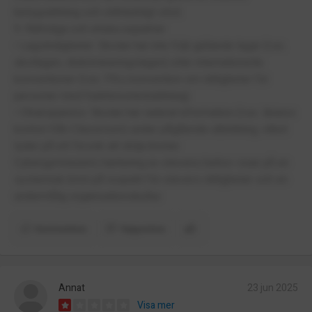
betygsättning och otillräckligt stöd.
9. Rättsliga och etiska aspekter
• Lagstridigheter: Skolan har inte följt gällande lagar (t.ex.
skollagen, diskrimineringslagen) eller internationella
konventioner (t.ex. FN:s konvention om rättigheter för
personer med funktionsnedsättning).
• Otransparens: Skolan har raderat information (t.ex. lärares
konton från Classroom) under pågående utbildning, vilket
tyder på ett försök att dölja brister.
Cybergymnasiets hantering av elevens behov visar på en
systemisk brist på respekt för elevers rättigheter och en
undermålig organisationskultur.
Kommentera
Rapportera
Annat
23 jun 2025
Visa mer