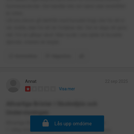
Gymnasieskolan. Det handlar inte om namn utan innehållet
är ruttet,
Låt era elever gå därifrån med huvudet högt, inte för att ni
var snälla, utan för att de förtjänar det. Det är dags att göra
rätt. För en gångs skull. Men tyvärr i era själar är bosatta
djävular, snarare än änglar.
Kommentera
Rapportera
Annat
22 sep 2025
Visa mer
Allvarliga Brister i Skolmiljön och
Undervisningen
Allvarliga Brister i Skolmiljön och Undervisningen
Lås upp omdöme
1. Dålig Undervisningskvalitet och Lärarkompetens