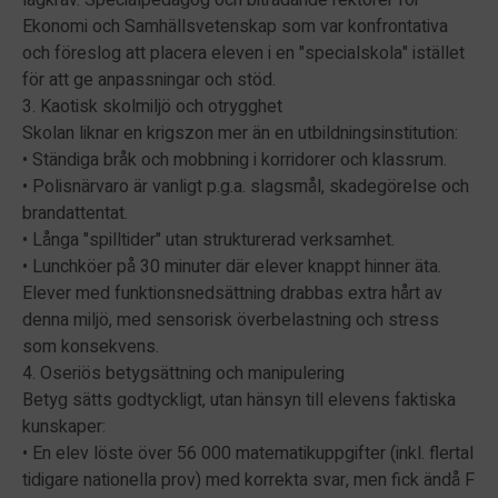
Ekonomi och Samhällsvetenskap som var konfrontativa
och föreslog att placera eleven i en "specialskola" istället
för att ge anpassningar och stöd.
3. Kaotisk skolmiljö och otrygghet
Skolan liknar en krigszon mer än en utbildningsinstitution:
• Ständiga bråk och mobbning i korridorer och klassrum.
• Polisnärvaro är vanligt p.g.a. slagsmål, skadegörelse och
brandattentat.
• Långa "spilltider" utan strukturerad verksamhet.
• Lunchköer på 30 minuter där elever knappt hinner äta.
Elever med funktionsnedsättning drabbas extra hårt av
denna miljö, med sensorisk överbelastning och stress
som konsekvens.
4. Oseriös betygsättning och manipulering
Betyg sätts godtyckligt, utan hänsyn till elevens faktiska
kunskaper:
• En elev löste över 56 000 matematikuppgifter (inkl. flertal
tidigare nationella prov) med korrekta svar, men fick ändå F