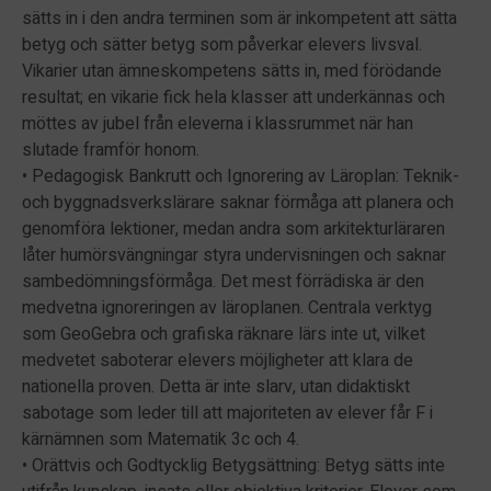
sätts in i den andra terminen som är inkompetent att sätta
betyg och sätter betyg som påverkar elevers livsval.
Vikarier utan ämneskompetens sätts in, med förödande
resultat; en vikarie fick hela klasser att underkännas och
möttes av jubel från eleverna i klassrummet när han
slutade framför honom.
• Pedagogisk Bankrutt och Ignorering av Läroplan: Teknik-
och byggnadsverkslärare saknar förmåga att planera och
genomföra lektioner, medan andra som arkitekturläraren
låter humörsvängningar styra undervisningen och saknar
sambedömningsförmåga. Det mest förrädiska är den
medvetna ignoreringen av läroplanen. Centrala verktyg
som GeoGebra och grafiska räknare lärs inte ut, vilket
medvetet saboterar elevers möjligheter att klara de
nationella proven. Detta är inte slarv, utan didaktiskt
sabotage som leder till att majoriteten av elever får F i
kärnämnen som Matematik 3c och 4.
• Orättvis och Godtycklig Betygsättning: Betyg sätts inte