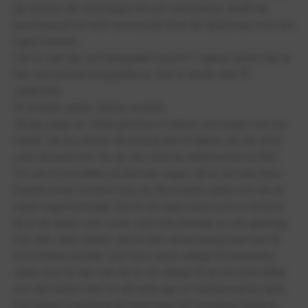
ge honom det stöd lagen till och med kräver, ändå har
presterat på en nivå som borde få er att skämmas över era
egna insatser.
Och ni satt där och betygsätt honom? I själva verket det är
han som borde betygsätta er. Och ni skulle alla få
underkänt.
Ni avrättar själar i denna anstalt!
Så jag säger er: Sluta gömma er bakom era regler och era
mallar. Ge era elever det betyg han förtjänar och de stöd
som de behöver! Ge de det stöd de alltid borde ha fått!
För om ni fortsätter på den här vägen, då är det inte hans
framtid ni har förstört men de flera andra själar och det är
minst sagt brottsligt. Det är ert eget rykte som ni förstör!
Ni är de lärare som svek, som inte klarade av sitt uppdrag.
Och det, mina vänner, det är det värsta betyg man kan få.
En förfallen anstalt. Det finns dock väldigt få brinnande
själar som är där men de är så väldigt få att det inte håller
och det räcker inte för att lyfta upp er fruktansvärda rykte.
Det hjälper ingenting att byta namn till Drottning Blankas