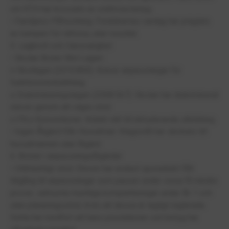
om KTH har krossats av orättvisa betyg.
• Familjens Påfrestning: Föräldrarnas vardag har präglats
av kampen för rättvisa, utan resultat.
5. Lagbrott och Oansvarighet
• Skolan Bryter Mot Lagen:
o Skollagen (2010:800): Kräver anpassningar för
funktionsnedsättning.
o Diskrimineringslagen (2008:567): Skolan har diskriminerat
elever genom att vägra stöd.
o FN:s Konventioner: Kränkt rätt till inkluderande utbildning.
• Ingen Åtgärd från Huvudman: Klagomål har skickats till
huvudmannen utan åtgärd.
6. Brister i anpassningsåtgärder
• Otillräckligt stöd: Eleven har endast sporadiskt fått
tillgång till anpassningar som pauser under vissa få mindre
prover, sällsynta muntliga kompletteringar under åk 1 och
utan planeringsstöd, trots att dessa är lagligt reglerade.
Detta har medfört att hans prestationer och betyg har