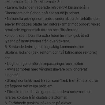
i Matematik 4 och D i Matematik 3c.
• Lärare/ledningen raderade retroaktivt kursinnehåll i
Classroom och Schoolsoft för att dölja brister.
• Nationella prov genomfördes under absurda förhållanden:
elever tvingades platta ner datorskärmar mot bordet, vilket
orsakade ergonomisk stress och försämrade
koncentration. Den lilla extra tiden han fick gick åt att
lyssna på instruktioner från övervakarna.
5. Bristande ledning och lögnaktig kommunikation
Skolans ledning (t.ex. rektorn och två biträdande rektorer)
har:
• Ljugit om genomförda anpassningar och möten.
• Avvisat möten med vårdnadshavare och ignorerat
klagomål.
• Stängt ner kritik med fraser som "tänk framåt" istället för
att åtgärda befintliga problem.
• Försökt mörka bevis genom att radera scheman och
lärares konton från digitala plattformar.
6. Förödande psykisk påverkan på elever