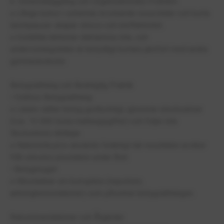
6. Schemaläggning och Organisatoriska Problem
o Långa luckor i schemat, krockande resurstider och korta
lunchpauser skapar stress och ineffektivitet.
o Inställda lektioner deklareras inte, och
undervisningstiden är betydligt kortare jämfört med andra
gymnasieskolor.
Betygsättning och Bedräglig Praktik
• Orättvis Betygsättning:
o Lärare sätter betyg godtyckligt, ignorerar elevinsatser
(t.ex. 13 000 lösta matteuppgifter) och följer inte
Skolverkets riktlinjer.
o Nationella prov används felaktigt när resultaten avviker
från elevens prestation under året.
• Betygmygel:
o Misstankar om korruption (nepotism,
anhörighetsrelationer) som påverkar betygsättningen.
Rekommendationer och Åtgärder