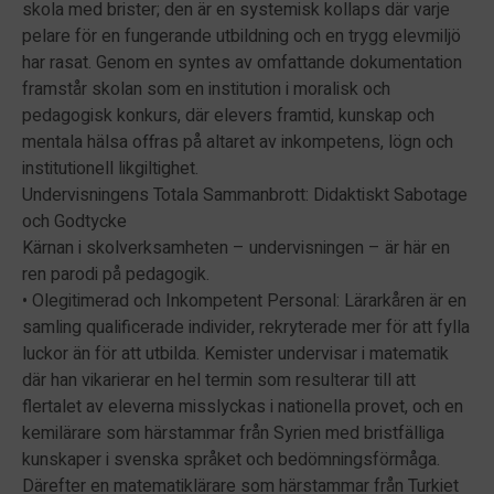
skola med brister; den är en systemisk kollaps där varje
pelare för en fungerande utbildning och en trygg elevmiljö
har rasat. Genom en syntes av omfattande dokumentation
framstår skolan som en institution i moralisk och
pedagogisk konkurs, där elevers framtid, kunskap och
mentala hälsa offras på altaret av inkompetens, lögn och
institutionell likgiltighet.
Undervisningens Totala Sammanbrott: Didaktiskt Sabotage
och Godtycke
Kärnan i skolverksamheten – undervisningen – är här en
ren parodi på pedagogik.
• Olegitimerad och Inkompetent Personal: Lärarkåren är en
samling qualificerade individer, rekryterade mer för att fylla
luckor än för att utbilda. Kemister undervisar i matematik
där han vikarierar en hel termin som resulterar till att
flertalet av eleverna misslyckas i nationella provet, och en
kemilärare som härstammar från Syrien med bristfälliga
kunskaper i svenska språket och bedömningsförmåga.
Därefter en matematiklärare som härstammar från Turkiet