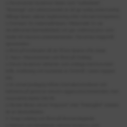
o Recensioner beskriver lärare som "outbildade",
"flummiga" och ointresserade av att ge tydlig undervisning.
Många lärare saknar legitimering eller relevant kompetens.
o Exempel: En matematiklärare i Matematik 3c var
okvalificerad (kemiutbildad) och gav orättvisa prov som
ledde till massiva underkännanden. Elevernas klagomål
ignorerades.
o Brist på kontinuitet då de få bra lärarna ofta slutar.
2. Kaos i Klassrummen och Brist på Ordning
o Elever beskriver lektioner som stökiga med konstant
bråk, mobbning och kastande av föremål. Lärare ingriper
inte.
o En social pedagog måste övervaka korridorer och
kafeteria på grund av elevers aggressiva beteenden, men
resurserna räcker inte till.
o Skolan liknas vid en "krigszon" eller "fritidsgård" snarare
än en läroinstitution.
3. Svag Ledning och Brist på Ansvarstagande
o Rektorn och biträdande rektorer beskrivs som