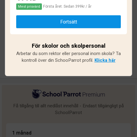
Första året. Sedan 399kr / år
Mest prisvärd
Baserat på
78
omdömen och
646
svar
Fortsätt
Utmärkt
10
Bra
8
För skolor och skolpersonal
Medel
4
Arbetar du som rektor eller personal inom skola? Ta
Undermålig
8
kontroll över din SchooParrot profil.
Klicka här
Dålig
48
Få tillgång till allt nedlåst innehåll - Endast tillgängligt på
SchoolParrot
1 månad