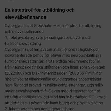
En katastrof för utbildning och
elevvälbefinnande
Cybergymnasiet Stockholm — En katastrof för utbildning
och elevvälbefinnande
1. Total avsaknad av anpassningar för elever med
funktionsnedsättning
Cybergymnasiet har systematiskt ignorerat lagkrav och
dokumenterade behov för elever med neuropsykiatriska
funktionsnedsättningar. Trots tydliga rekommendationer
från neuropsykiatriska utlåtanden och lagar som Skollagen
(2022:800) och Diskrimineringslagen (2008:567) m.fl. har
skolan vägrat tillhandahålla grundläggande anpassningar
som förlängd provtid, muntliga kompletteringar, lugn miljö
under examinationer m.fl. Eleven med diagnoser har inte
ens fått en bråkdel av det stöd han är berättigad till — trots
att detta direkt påverkade hans betyg och psykiska hälsa.
2. Inkompetenta och oengagerade lärare