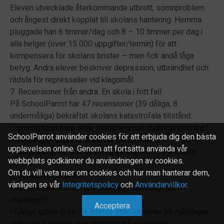
Eleven utvecklade återkommande utbrott, sömnproblem
och ångest direkt kopplat till skolans hantering. Hemma
pluggade han 6 timmar/dag och 8 – 10 timmer per dag i
alla helger (över 15 000 uppgifter/termin) för att
kompensera för skolans brister — men fick ändå låga
betyg. Andra elever beskriver depression, utbrändhet och
rädsla för repressalier vid klagomål.
7. Recensioner från andra: En skola i fritt fall
På SchoolParrot har 47 recensioner (39 dåliga, 8
undermåliga) bekräftat skolans katastrofala tillstånd:
• "En krigszon med stök, mobbning och outbildade lärare."
SchoolParrot använder cookies för att erbjuda dig den bästa
• "Ledningen ljuger, och elever blir utbrända."
upplevelsen online. Genom att fortsätta använda vår
• "Börja aldrig här om du vill ha en framtid." … med flera.
webbplats godkänner du användningen av cookies.
Om du vill veta mer om cookies och hur man hanterar dem,
8. Schemat: Ett skämt
vänligen se vår
Integritetspolicy
och
Användarvillkor
.
• Resurstider krockar (33 stödtider samtidigt på
onsdagar!).
Acceptera
• Långa luckor (t.ex. 3+ timmar utan lektioner på måndagar
och över 2 timmar utan lektioner på onsdagar).