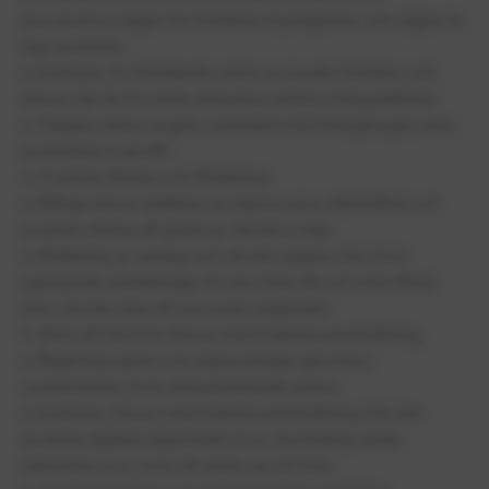
ansvarslösa, ljuger för föräldrar/myndigheter och vägrar ta
tag i problem.
o Exempel: En biträdande rektor avvisade föräldrar och
elever när de försökte diskutera orättvis betygsättning.
o Tidigare rektor avgick i samband med betygmygel, men
problemen kvarstår.
4. Psykisk Ohälsa och Mobbning
o Många elever drabbas av depression, utbrändhet och
psykisk ohälsa på grund av skolans miljö.
o Mobbning är vardag, och skolan ingriper inte trots
upprepade anmälningar. En elev blev till och med rånad
inne i skolan utan att personal reagerade.
5. Brist på Stöd för Elever med Funktionsnedsättning
o Åtgärdsprogram och anpassningar ignoreras
systematiskt, trots dokumenterade behov.
o Exempel: Elever med funktionsnedsättning fick inte
använda digitala hjälpmedel (t.ex. GeoGebra) under
nationella prov, trots att detta var ett krav.