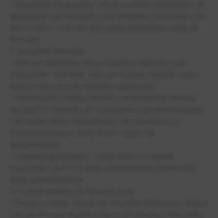
• Ignorerade Elevinsatser: Eleven korrekta inlämningar och
laborationer har förkastats utan förklaring. Exempelvis fick
han D i Kemi 1 trots att oberoende granskning visade på
B/A-nivå.
3. Kaosartad Skolmiljö
• Stök och Mobbning: Elever beskriver lektioner som
"krigszoner" med bråk, skrik och kastade föremål. Lärare
ingriper inte, och polis tillkallas regelbundet.
• Fruktansvärd Ledning: Rektorn och biträdande rektorer
har ljugit för föräldrar och myndigheter, ignorerat klagomål
och vägrat möten. Betygsmygel och nepotism (t.ex.
matematikläraren, svärfar till bitr. rektor) har
dokumenterats.
• Schemaläggningskaos: Långa luckor, krockande
resurstider och för få undervisningstimmar jämfört med
andra gymnasieskolor.
4. Psykisk Ohälsa och Konsekvenser
• Elevens Lidande: Eleven har utvecklat depression, ångest
och utbrott p.g.a. skolans stress och ignorans. Hans dröm