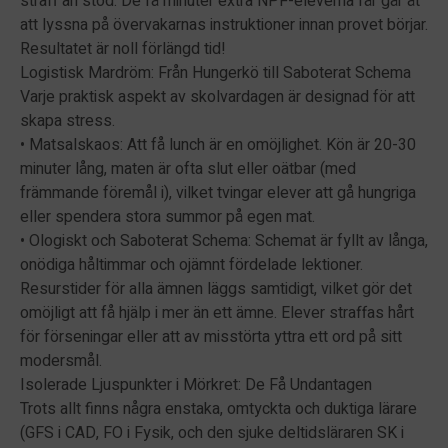
straff än stöd. De få minuter extra NPF-eleverna får går åt
att lyssna på övervakarnas instruktioner innan provet börjar.
Resultatet är noll förlängd tid!
Logistisk Mardröm: Från Hungerkö till Saboterat Schema
Varje praktisk aspekt av skolvardagen är designad för att
skapa stress.
• Matsalskaos: Att få lunch är en omöjlighet. Kön är 20-30
minuter lång, maten är ofta slut eller oätbar (med
främmande föremål i), vilket tvingar elever att gå hungriga
eller spendera stora summor på egen mat.
• Ologiskt och Saboterat Schema: Schemat är fyllt av långa,
onödiga håltimmar och ojämnt fördelade lektioner.
Resurstider för alla ämnen läggs samtidigt, vilket gör det
omöjligt att få hjälp i mer än ett ämne. Elever straffas hårt
för förseningar eller att av misstörta yttra ett ord på sitt
modersmål.
Isolerade Ljuspunkter i Mörkret: De Få Undantagen
Trots allt finns några enstaka, omtyckta och duktiga lärare
(GFS i CAD, FO i Fysik, och den sjuke deltidsläraren SK i