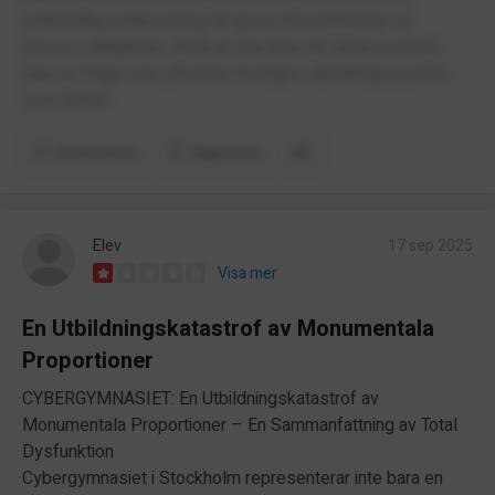
undermålig undervisning till grova försummelser av
elevers rättigheter. Detta är inte bara ett lokalt problem
utan en fråga som påverkar Sveriges utbildningssystem
som helhet.
Kommentera
Rapportera
Elev
17 sep 2025
Visa mer
En Utbildningskatastrof av Monumentala
Proportioner
CYBERGYMNASIET: En Utbildningskatastrof av
Monumentala Proportioner – En Sammanfattning av Total
Dysfunktion
Cybergymnasiet i Stockholm representerar inte bara en