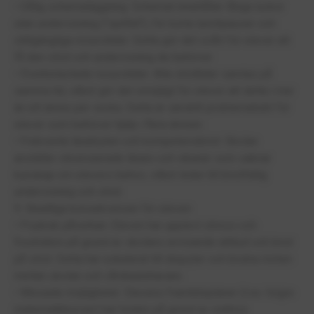
• Dålig schemaläggning: Schemat innehåller långa luckor
utan undervisning ("spilltid"), för korta lunchpauser och
otillgängliga resurstider. Detta gör det svårt för elever att
få den stöd och undervisning de behöver.
• Överbelastade resurstider: Alla stödtider samlas på
samma tid, vilket gör det omöjligt för elever att delta i mer
än ett ämne per vecka. Detta är särskilt problematiskt för
elever som behöver hjälp i flera ämnen.
• Frekventa lärarbyten och kompetensbrist: Skolan
anställer olicensierade lärare och vikarier som saknar
kunskap om elevers behov, vilket leder till bristfällig
undervisning och stöd.
9. Skadliga konsekvenser för eleven
• Psykisk påverkan: Eleven har upplevt stress och
frustration på grund av skolans avvisande attityd och brist
på stöd. Detta har eskalerat till dispyter och brutna möten
mellan skolan och vårdnadshavare.
• Missade möjligheter: Elevens framtidsplaner (t.ex. högre
matematikkurser) har hotats på grund av orättvis