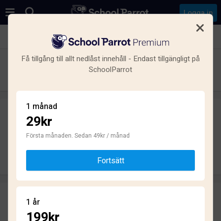
Logga in
Se alla skolor i Vasastan, Norrmalm, Stockholm
Få tillgång till allt nedlåst innehåll - Endast tillgängligt på
Cybergymnasiet Stockholm
SchoolParrot
Gymnasium · Friskola · Stockholm
1 månad
29kr
Skriv ett omdöme
helt anonymt
Första månaden. Sedan 49kr / månad
Skriv omdöme
Fortsätt
Omdömen
1 år
2.1
199kr