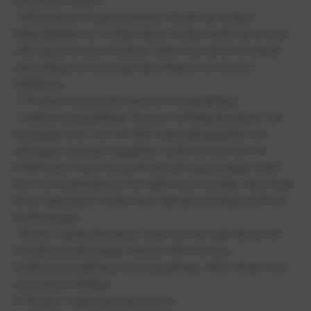
påverkats negativt.
• Inkonsekvent implementering: Stödet har endast
tillhandahållits av enstaka lärare, medan andra har avvisat
eller ignorerat elevns behov. Detta visar på en bristande
samordning och kunskap bland lärarna om elevers
rättigheter.
7. Problem med bedömning och betygsättning
• Orättvis betygsättning: Elevens omfattande arbete och
kunskaper (t.ex. över 56 000 matematikuppgifter och
ytterligare tusentals uppgifter i andra ämnen) har inte
reflekterats i hans betyg. Bristen på anpassningar under
prov och examinationer har sänkt hans resultat, vilket tyder
på en diskrepans mellan hans faktiska kunskapsnivå och
bedömningen.
• Brister i sambedömning: Lärare har inte tagit hänsyn till
formativa bedömningar, närvaro eller elevens
funktionsnedsättning vid betygsättning, vilket strider mot
skolverkets riktlinjer.
8. Skolans organisatoriska brister