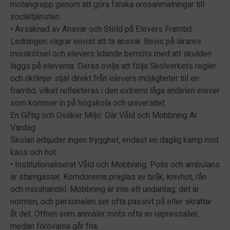
motangrepp genom att göra falska orosanmälningar till
socialtjänsten.
• Avsaknad av Ansvar och Stöld på Elevers Framtid:
Ledningen vägrar envist att ta ansvar. Bevis på lärares
misskötsel och elevers lidande bemöts med att skulden
läggs på eleverna. Deras ovilja att följa Skolverkets regler
och riktlinjer stjäl direkt från elevers möjligheter till en
framtid, vilket reflekteras i den extremt låga andelen elever
som kommer in på högskola och universitet.
En Giftig och Osäker Miljö: Där Våld och Mobbning Är
Vardag
Skolan erbjuder ingen trygghet, endast en daglig kamp mot
kaos och hot.
• Institutionaliserat Våld och Mobbning: Polis och ambulans
är stamgäster. Korridorerna präglas av bråk, knivhot, rån
och misshandel. Mobbning är inte ett undantag; det är
normen, och personalen ser ofta passivt på eller skrattar
åt det. Offren som anmäler möts ofta av repressalier,
medan förövarna går fria.