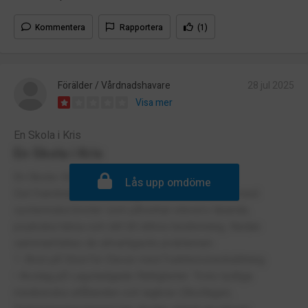
Kommentera
Rapportera
(1)
Förälder / Vårdnadshavare
28 jul 2025
Visa mer
En Skola i Kris
En Skola i Kris
En Skola i Kris
Lås upp omdöme
Det framträder att Cybergymnasiet är en skola med
systemiska brister som påverkar elevers lärande,
psykiska hälsa och rätt till rättvis bedömning. Nedan
sammanfattas de allvarligaste problemen:
1. Brist på Stöd för Elever med Funktionsnedsättning
• Avslag på Lagstadgade Rättigheter: Trots tydliga
medicinska utlåtanden och lagkrav (Skollagen,