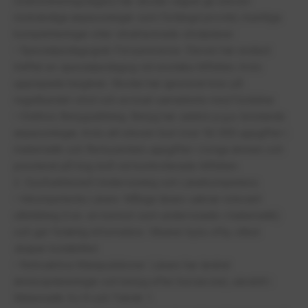
Diskrimineringslagen) har skolan vägrat ge eleven
nödvändiga anpassningar som förlängd provtid, muntliga
kompletteringar eller strukturerade stödplaner.
• Specialpedagogisk Försummelse: Eleven har endast
träffat en specialpedagog vid enstaka tillfällen, trots
upprepade begäran. Skolan har ignorerat krav på
regelbundet stöd och avvisat samarbete med föräldrar.
• Orättvis Betygsättning: Betyg har sänkts p.g.a. bristande
anpassningar, trots att eleven löst över 56 000 uppgifter i
matematik och flertusentals uppgifter i övriga ämnen och
presterat på hög nivå vid kontrollerade tillfällen.
2. Dysfunktionell Undervisning och Lärarkompetens
• Inkompetenta Lärare: Många lärare saknar relevant
utbildning (t.ex. en kemist som undervisade i matematik)
och ger felaktig information. Vikarier byts ofta, vilket
skapar instabilitet.
• Retroaktiva Manipulationer: Lärare har ändrat
ämnesplaneringar och betyg efter kursavslut, särskilt i
Matematik 3c/4 och Teknik 1.