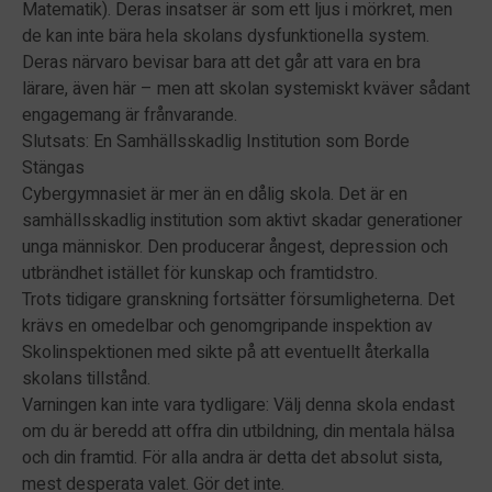
Matematik). Deras insatser är som ett ljus i mörkret, men
de kan inte bära hela skolans dysfunktionella system.
Deras närvaro bevisar bara att det går att vara en bra
lärare, även här – men att skolan systemiskt kväver sådant
engagemang är frånvarande.
Slutsats: En Samhällsskadlig Institution som Borde
Stängas
Cybergymnasiet är mer än en dålig skola. Det är en
samhällsskadlig institution som aktivt skadar generationer
unga människor. Den producerar ångest, depression och
utbrändhet istället för kunskap och framtidstro.
Trots tidigare granskning fortsätter försumligheterna. Det
krävs en omedelbar och genomgripande inspektion av
Skolinspektionen med sikte på att eventuellt återkalla
skolans tillstånd.
Varningen kan inte vara tydligare: Välj denna skola endast
om du är beredd att offra din utbildning, din mentala hälsa
och din framtid. För alla andra är detta det absolut sista,
mest desperata valet. Gör det inte.