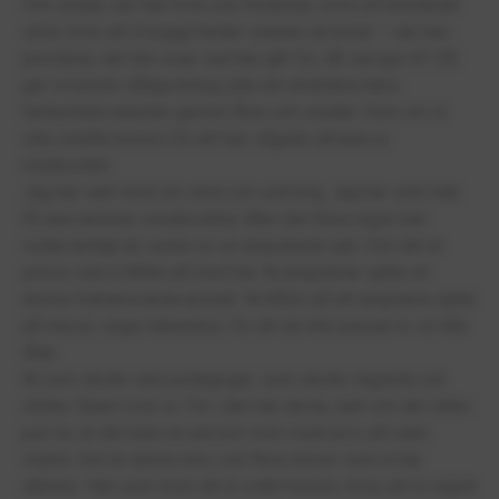
Och sedan, när han trots era fördomar, trots ert bristande
stöd, trots att ni byggt hinder snarare än broar – när han
presterar, när han visar vad han går för, då vad gör ni? Då
ger ni honom dåliga betyg utan att utvärdera hans
fantastiska arbeten genom åren och studier. Som om ni
ville straffa honom för att han vågade utmana er
mediocritet.
Jag har varit med om strid och sett krig. Jag har sett män
få sina lemmar sönderslitna. Men det finns inget mer
vedervärdigt än synen av en amputerad själ. Och det är
precis vad ni håller på med här. Ni amputerar själar en
denna fruktansvärda anstalt. Ni håller på att amputera själar
på elever, unga människor, för att de inte passar in i er lilla
låda.
Ni som skulle vara pedagoger, som skulle vägleda och
stötta. Skam över er. För i den här skola, satt och det sitter
just nu, är det bara en person som visat prov på sann
styrka. Det är denna elev och flera elever som ni har
därinne. Han som trots att ni svikit honom, trots att ni vägrat