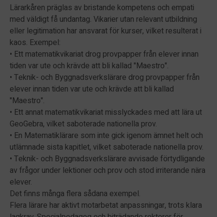
Lärarkåren präglas av bristande kompetens och empati
med väldigt få undantag. Vikarier utan relevant utbildning
eller legitimation har ansvarat för kurser, vilket resulterat i
kaos. Exempel:
• Ett matematikvikariat drog provpapper från elever innan
tiden var ute och krävde att bli kallad "Maestro".
• Teknik- och Byggnadsverkslärare drog provpapper från
elever innan tiden var ute och krävde att bli kallad
"Maestro".
• Ett annat matematikvikariat misslyckades med att lära ut
GeoGebra, vilket saboterade nationella prov.
• En Matematiklärare som inte gick igenom ämnet helt och
utlämnade sista kapitlet, vilket saboterade nationella prov.
• Teknik- och Byggnadsverkslärare avvisade förtydligande
av frågor under lektioner och prov och stod irriterande nära
elever.
Det finns många flera sådana exempel.
Flera lärare har aktivt motarbetat anpassningar, trots klara
lagkrav. Specialpedagog och biträdande rektorer för