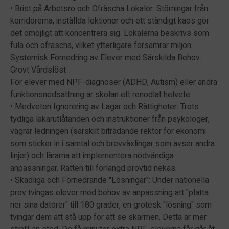
• Brist på Arbetsro och Ofräscha Lokaler: Störningar från
korridorerna, inställda lektioner och ett ständigt kaos gör
det omöjligt att koncentrera sig. Lokalerna beskrivs som
fula och ofräscha, vilket ytterligare försämrar miljön.
Systemisk Förnedring av Elever med Särskilda Behov:
Grovt Vårdslöst
För elever med NPF-diagnoser (ADHD, Autism) eller andra
funktionsnedsättning är skolan ett renodlat helvete.
• Medveten Ignorering av Lagar och Rättigheter: Trots
tydliga läkarutlåtanden och instruktioner från psykologer,
vägrar ledningen (särskilt biträdande rektor för ekonomi
som sticker in i samtal och brevväxlingar som avser andra
linjer) och lärarna att implementera nödvändiga
anpassningar. Rätten till förlängd provtid nekas.
• Skadliga och Förnedrande "Lösningar": Under nationella
prov tvingas elever med behov av anpassning att "platta
ner sina datorer" till 180 grader, en grotesk "lösning" som
tvingar dem att stå upp för att se skärmen. Detta är mer