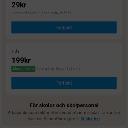
29kr
Första månaden. Sedan 49kr / månad
Fortsätt
1 år
199kr
Första året. Sedan 399kr / år
Mest prisvärd
Fortsätt
För skolor och skolpersonal
Arbetar du som rektor eller personal inom skola? Ta kontroll
över din SchooParrot profil.
Klicka här