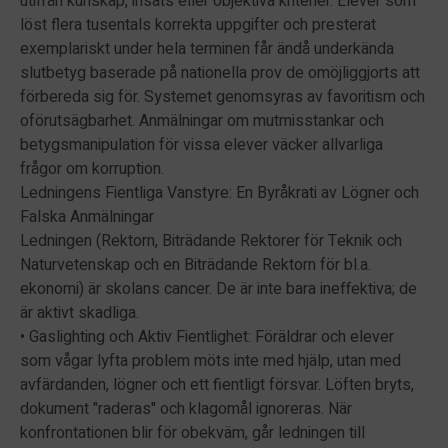
utifrån kunskap, insats eller objektiva kriterier. Elever som
löst flera tusentals korrekta uppgifter och presterat
exemplariskt under hela terminen får ändå underkända
slutbetyg baserade på nationella prov de omöjliggjorts att
förbereda sig för. Systemet genomsyras av favoritism och
oförutsägbarhet. Anmälningar om mutmisstankar och
betygsmanipulation för vissa elever väcker allvarliga
frågor om korruption.
Ledningens Fientliga Vanstyre: En Byråkrati av Lögner och
Falska Anmälningar
Ledningen (Rektorn, Biträdande Rektorer för Teknik och
Naturvetenskap och en Biträdande Rektorn för bl.a.
ekonomi) är skolans cancer. De är inte bara ineffektiva; de
är aktivt skadliga.
• Gaslighting och Aktiv Fientlighet: Föräldrar och elever
som vågar lyfta problem möts inte med hjälp, utan med
avfärdanden, lögner och ett fientligt försvar. Löften bryts,
dokument "raderas" och klagomål ignoreras. När
konfrontationen blir för obekväm, går ledningen till