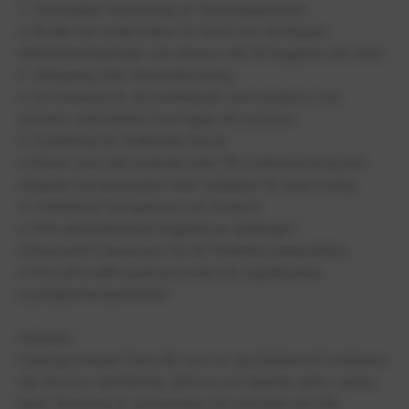
1. Omedelbar Granskning av Skolinspektionen
o Skolan bör undersökas för brott mot skollagen,
diskrimineringslagar och elevers rätt till trygghet och stöd.
2. Stängning eller Omstrukturering
o Om bristerna är så omfattande som beskrivs, bör
skolans verksamhet övervägas att avslutas.
3. Ersättning för Drabbade Elever
o Elever som lidit psykiskt eller fått orättvisa betyg bör
erbjudas kompensation eller möjlighet till omprövning.
4. Förbättrad Transparens och Kontroll
o Inför automatiserad loggning av ändringar i
Schoolsoft/Classroom för att förhindra manipulation.
o Krav på kvalificerad personal och regelbundna
myndighetsinspektioner.
Slutsats
Cybergymnasiet framstår som en dysfunktionell institution
där elevers välmående, rättvisa och lärande sätts i andra
hand. Bristerna är systemiska och omfattar allt från