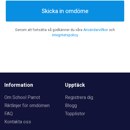
Skicka in omdöme
Genom att fortsätta så godkänner du våra
Användarvillkor
och
Integritetspolicy
Information
Upptäck
Om School Parrot
Registrera dig
Riktlinjer för omdömen
Blogg
FAQ
Topplistor
Kontakta oss