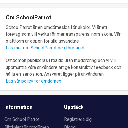
Om SchoolParrot
SchoolParrot är en omdömesida för skolor. Vi är ett
företag som vill verka för mer transparens inom skola. Vår
plattform är öppen för alla användare.
Läs mer om SchoolParrot och företaget
Omdömen publiceras i realtid utan moderering och vi vill
uppmuntra våra användare att ge konstruktiv feedback och
hålla en seriös ton. Ansvaret ligger på användaren.
Läs vår policy för omdömen
Information
Upptäck
Om School Parrot
Registrera dig
Riktlinjer för omdömen
Blogg