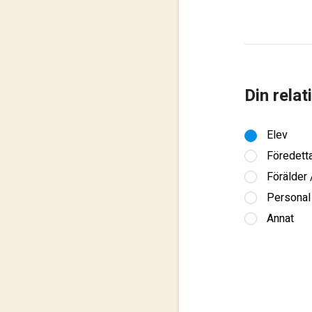
Din relat
Elev
Föredett
Förälder
Personal
Annat