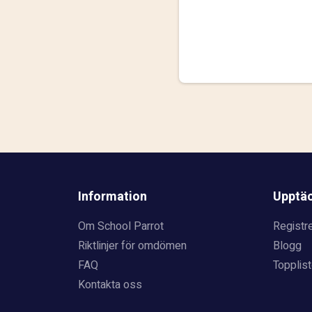
Information
Upptä
Om School Parrot
Registre
Riktlinjer för omdömen
Blogg
FAQ
Topplist
Kontakta oss