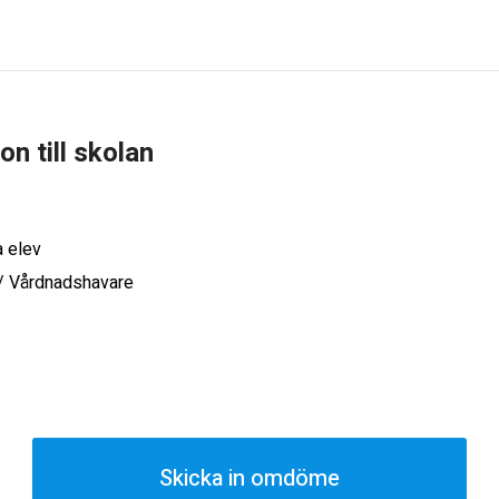
ion till skolan
a elev
 / Vårdnadshavare
Skicka in omdöme