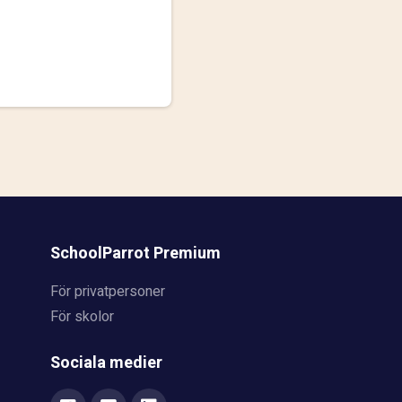
SchoolParrot Premium
För privatpersoner
För skolor
Sociala medier