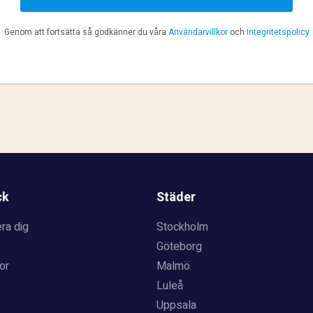
Genom att fortsätta så godkänner du våra
Användarvillkor
och
Integritetspolicy
ck
Städer
ra dig
Stockholm
Göteborg
or
Malmö
Luleå
Uppsala