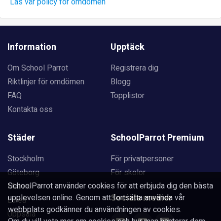
Läs vår policy för omdömen
Information
Upptäck
Om School Parrot
Registrera dig
Riktlinjer för omdömen
Blogg
FAQ
Topplistor
Kontakta oss
Städer
SchoolParrot Premium
Stockholm
För privatpersoner
Göteborg
För skolor
SchoolParrot använder cookies för att erbjuda dig den bästa
Malmö
Sociala medier
upplevelsen online. Genom att fortsätta använda vår
Luleå
webbplats godkänner du användningen av cookies.
Uppsala