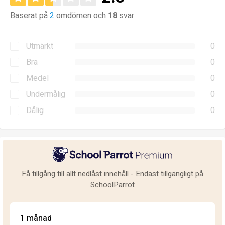
Baserat på
2
omdömen och
18
svar
Utmärkt
0
Bra
0
Medel
0
Undermålig
0
Dålig
0
Få tillgång till allt nedlåst innehåll - Endast tillgängligt på
SchoolParrot
1 månad