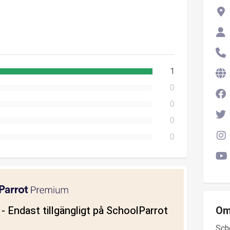
1
0
0
0
0
ll - Endast tillgängligt på SchoolParrot
Om
Sch