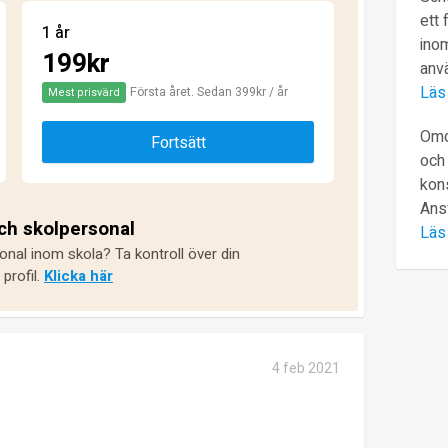
ett 
1 år
inom
199kr
anv
Läs
Första året. Sedan 399kr / år
Mest prisvärd
Omd
Fortsätt
och 
kons
Ans
och skolpersonal
Läs
onal inom skola? Ta kontroll över din
profil.
Klicka här
4 feb 2021