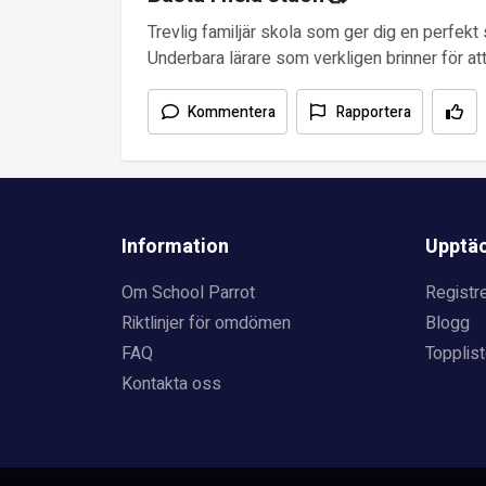
Trevlig familjär skola som ger dig en perfekt s
Underbara lärare som verkligen brinner för att
Kommentera
Rapportera
Information
Upptä
Om School Parrot
Registre
Riktlinjer för omdömen
Blogg
FAQ
Topplist
Kontakta oss