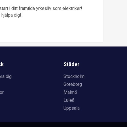
tart i ditt framtida yrkesliv som elektriker!
 hjälpa dig!
ck
Städer
ra dig
Stockholm
Göteborg
or
Malmö
Luleå
Uppsala