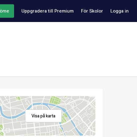
döme
Uppgradera till Premium
För Skolor
Logga in
Visa på karta