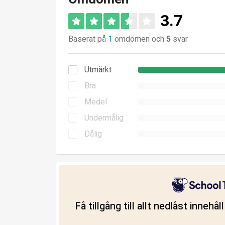
3.7
Baserat på
1
omdömen och
5
svar
Utmärkt
Bra
Medel
Undermålig
Dålig
Få tillgång till allt nedlåst innehå