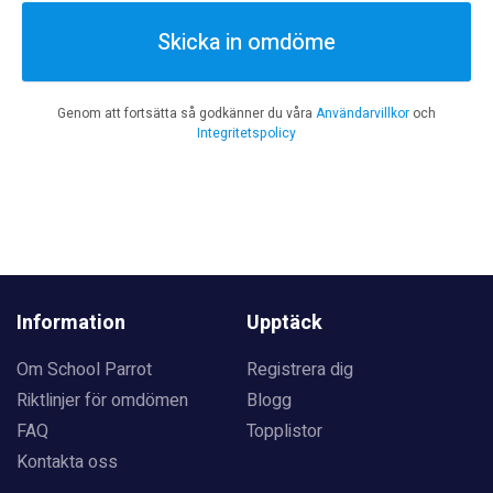
Skicka in omdöme
Genom att fortsätta så godkänner du våra
Användarvillkor
och
Integritetspolicy
Information
Upptäck
Om School Parrot
Registrera dig
Riktlinjer för omdömen
Blogg
FAQ
Topplistor
Kontakta oss