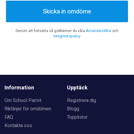
Skicka in omdöme
Genom att fortsätta så godkänner du våra
Användarvillkor
och
Integritetspolicy
Information
Upptäck
Om School Parrot
Registrera dig
Riktlinjer för omdömen
Blogg
FAQ
Topplistor
Kontakta oss