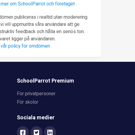
 mer om SchoolParrot och företaget
ömen publiceras i realtid utan moderering
vi vill uppmuntra våra användare att ge
truktiv feedback och hålla en seriös ton.
varet ligger på användaren.
 vår policy för omdömen
SchoolParrot Premium
För privatpersoner
För skolor
Sociala medier