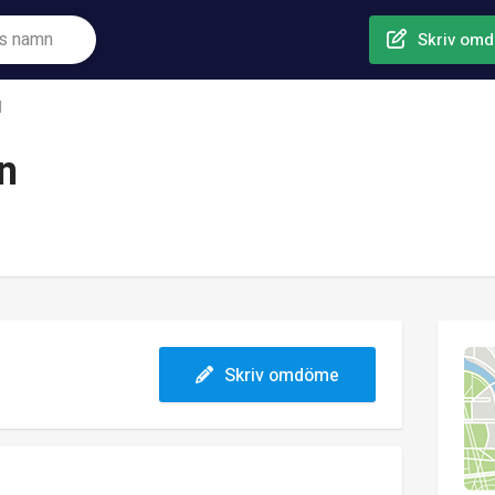
Skriv om
N
n
Skriv omdöme