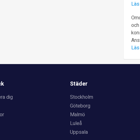
Läs
Omd
och 
kons
Ans
Läs
ck
Städer
ra dig
Stockholm
Göteborg
or
Malmö
Luleå
Uppsala