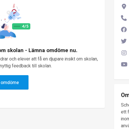
 om skolan - Lämna omdöme nu.
rar och elever att få en djupare insikt om skolan,
yttig feedback till skolan.
v omdöme
Om
Sch
ett 
inom
anv