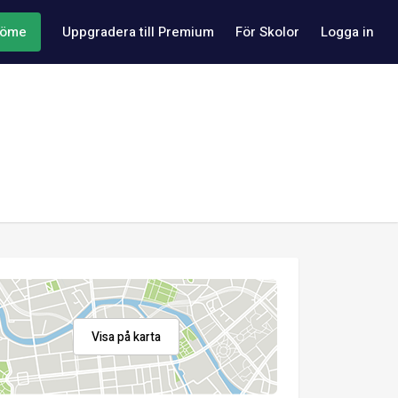
döme
Uppgradera till Premium
För Skolor
Logga in
Visa på karta