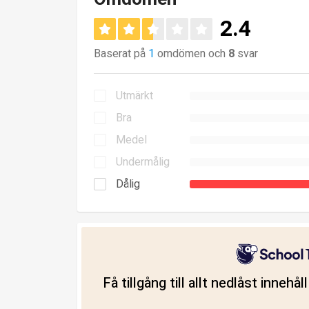
2.4
Baserat på
1
omdömen och
8
svar
Utmärkt
Bra
Medel
Undermålig
Dålig
Få tillgång till allt nedlåst innehå