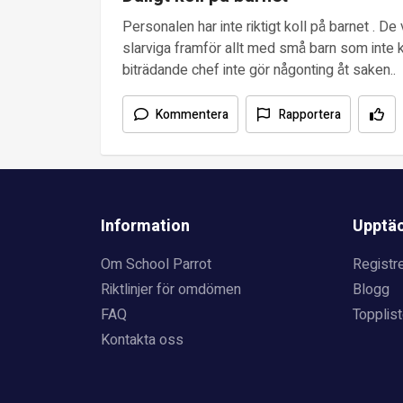
Personalen har inte riktigt koll på barnet . De 
slarviga framför allt med små barn som inte k
biträdande chef inte gör någonting åt saken..
Kommentera
Rapportera
Information
Upptä
Om School Parrot
Registre
Riktlinjer för omdömen
Blogg
FAQ
Topplist
Kontakta oss