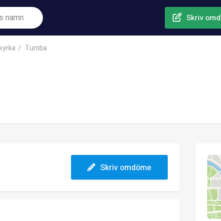
Skriv om
kyrka
Tumba
Skriv omdöme