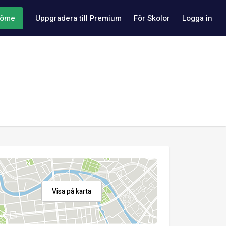
döme
Uppgradera till Premium
För Skolor
Logga in
Visa på karta