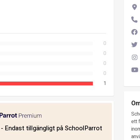
0
0
0
0
1
Om
Sch
ett 
ll - Endast tillgängligt på SchoolParrot
inom
anv