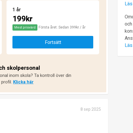
Läs
1 år
199kr
Omd
och 
Första året. Sedan 399kr / år
Mest prisvärd
kons
Ans
Fortsätt
Läs
och skolpersonal
onal inom skola? Ta kontroll över din
profil.
Klicka här
8 sep 2025