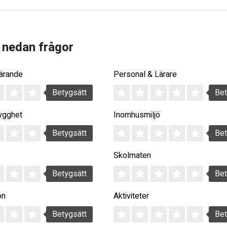
 nedan frågor
Lärande
Personal & Lärare
Betygsätt
Bet
ygghet
Inomhusmiljö
Betygsätt
Bet
Skolmaten
Betygsätt
Bet
on
Aktiviteter
Betygsätt
Bet