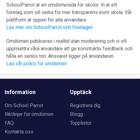
SchoolParrot är en omdömesida för skolor. Vi är ett
företag som vill verka för mer transparens inom skola. Vår
plattform är öppen för alla användare.
Läs mer om SchoolParrot och företaget
Omdömen publiceras i realtid utan moderering och vi vill
uppmuntra våra användare att ge konstruktiv feedback och
hålla en seriös ton. Ansvaret ligger på användaren.
Läs vår policy för omdömen
Information
Upptäck
Om School Parrot
Registrera dig
Riktlinjer för omdömen
Blogg
FAQ
Topplistor
Kontakta oss