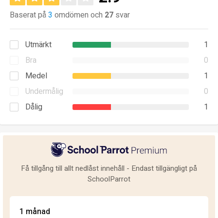
Baserat på
3
omdömen och
27
svar
Utmärkt
1
Bra
0
Medel
1
Undermålig
0
Dålig
1
Få tillgång till allt nedlåst innehåll - Endast tillgängligt på
SchoolParrot
1 månad