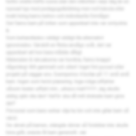
hellre snälla träffa vuxna utan den etiketten varje dag än en
nyexad typ med pedagogutbildning men noll känsla eller
insikt kring barns behov och individuella förmågor.
Det fanns barn på lotten som uppenbart inte var omtyckta
&
Som behandlades väldigt väldigt illa alternativt
ignorerades. Särskilt en flicka ansågs svår, det var
uppenbart att hon bara mådde dåligt.
Materialen & leksakerna var horribla, fanns knappt
någonting! Allt gammalt och slitet! Inget fint pyssel eller
projekt på väggar ens. Exempelvis 4 bollar på 11 små små
barn. Ingen som helst planering. Inga roliga utflykter
såsom teater utflykt mm , urkass mat!!!!!!!! Jag skulle
aldrig själv äta den! Varför ska då mitt älskade barn göra
det?
Personal som bara verkar vilja ha lön och inte gillar barn så
värst.
De skrek på barnen, stängde dörrar så föräldrar inte skulle
höra gråt, snäste åt barn generellt…när