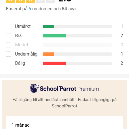
Baserat på
6
omdömen och
54
svar
Utmärkt
1
Bra
2
Medel
0
Undermålig
1
Dålig
2
Få tillgång till allt nedlåst innehåll - Endast tillgängligt på
SchoolParrot
1 månad