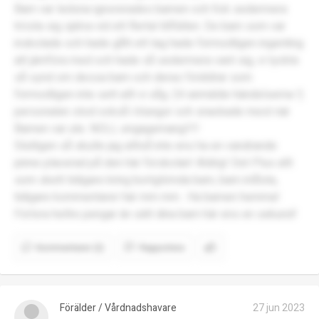
Barn var ledsna ignorerades barnen och fick sedermera
trösta sig själva vid ett flertal tillfällen. De barn som var
inskolade och hade gått ett tag hade förmodligen ingenting
att jämföra med och hade så sedermera vant sig, vi tyckte
så synd om dessa barn och deras föräldrar som
förmodligen inte sett allt vi såg. (Vi anmälde händelserna !)
personalen stod också i klungor och snackade mest när
Barnen var ute. NOLL engagemang!!!!
Slutligen så skulle jag alltså inte ens ha en vandrande
pinne placerad på den här förskolan! Aldrig! Det Plus allt
som skett tidigare kring bortglömda barn, barn inlåsta,
tidigare kommentarer här mm mm . Ha barnen hemma!
Förlora hellre pengar än sätt dina barn här ens en sekund!
Kommentarer (2)
Rapportera
Förälder / Vårdnadshavare
27 jun 2023