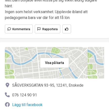
Mitt barn började även kissa på sig vilket aldrig tidigare
hänt.
Ingen som helst verksamhet. Upplevde ibland att
pedagogerna bara var där för att få lön.
Kommentera
Rapportera
Visa på karta
SÅGVERKSGATAN 93-95, 12241, Enskede
076 124 90 91
Lägg till facebook