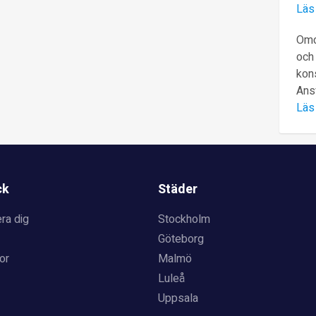
Läs
Omd
och 
kons
Ans
Läs
ck
Städer
ra dig
Stockholm
Göteborg
or
Malmö
Luleå
Uppsala