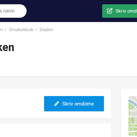
Skriv om
un
Örnsköldsvik
Staden
ken
Skriv omdöme