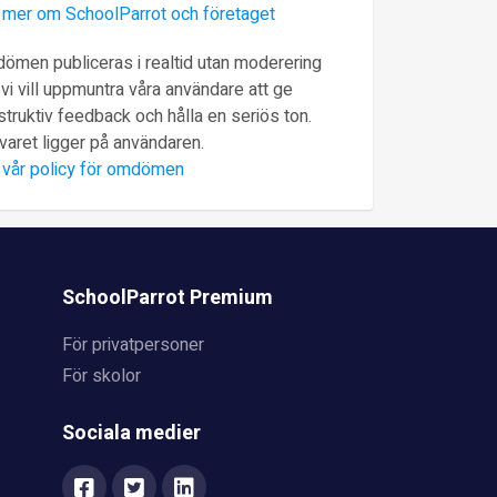
 mer om SchoolParrot och företaget
ömen publiceras i realtid utan moderering
vi vill uppmuntra våra användare att ge
truktiv feedback och hålla en seriös ton.
varet ligger på användaren.
 vår policy för omdömen
SchoolParrot Premium
För privatpersoner
För skolor
Sociala medier