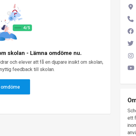
 om skolan - Lämna omdöme nu.
rar och elever att få en djupare insikt om skolan,
yttig feedback till skolan.
v omdöme
Om
Sch
ett 
inom
anv