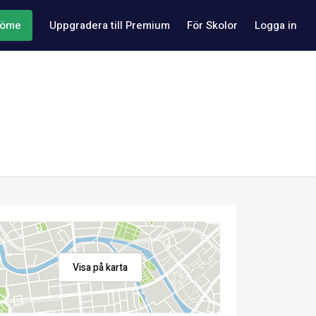
döme
Uppgradera till Premium
För Skolor
Logga in
Visa på karta