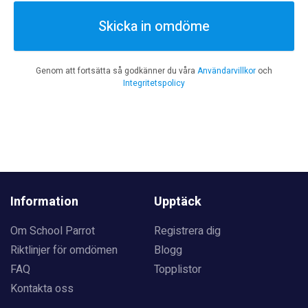
Skicka in omdöme
Genom att fortsätta så godkänner du våra
Användarvillkor
och
Integritetspolicy
Information
Upptäck
Om School Parrot
Registrera dig
Riktlinjer för omdömen
Blogg
FAQ
Topplistor
Kontakta oss