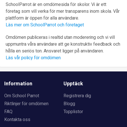
SchoolParrot är en omdömesida för skolor. Vi är ett
företag som vill verka för mer transparens inom skola. Vår
plattform är öppen för alla användare.
Läs mer om SchoolParrot och företaget
Omdömen publiceras i realtid utan moderering och vi vill
uppmuntra våra användare att ge konstruktiv feedback och
hålla en seriös ton. Ansvaret ligger på användaren.
Läs vår policy för omdömen
Information
Upptäck
Om School Parrot
Registrera dig
Riktlinjer för omdömen
Blogg
FAQ
Topplistor
Kontakta oss