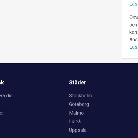
Läs
Omd
och 
kons
Ans
Läs
ck
Städer
ra dig
Stockholm
Göteborg
or
Malmö
Luleå
Uppsala