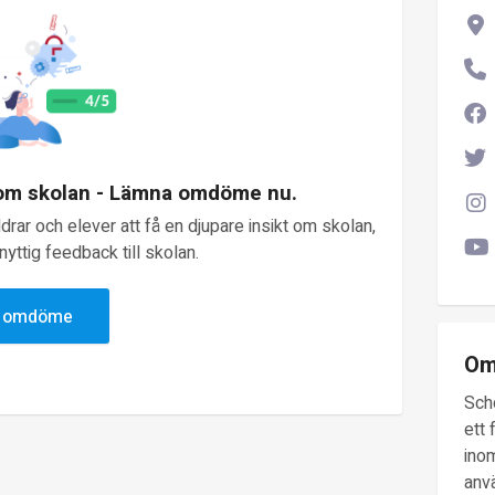
 om skolan - Lämna omdöme nu.
rar och elever att få en djupare insikt om skolan,
yttig feedback till skolan.
v omdöme
Om
Sch
ett 
inom
anv