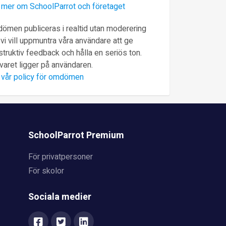
 mer om SchoolParrot och företaget
ömen publiceras i realtid utan moderering
vi vill uppmuntra våra användare att ge
truktiv feedback och hålla en seriös ton.
varet ligger på användaren.
 vår policy för omdömen
SchoolParrot Premium
För privatpersoner
För skolor
Sociala medier