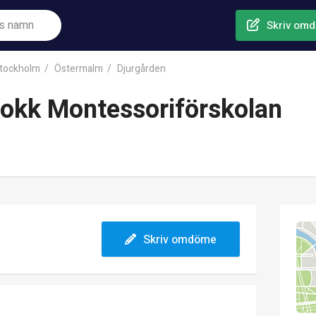
Skriv om
tockholm
Östermalm
Djurgården
kjokk Montessoriförskolan
Skriv omdöme