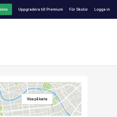
döme
Uppgradera till Premium
För Skolor
Logga in
Visa på karta