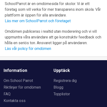
SchoolParrot är en omdömesida för skolor. Vi är ett
företag som vill verka för mer transparens inom skola. Vår
plattform är öppen för alla användare.
Läs mer om SchoolParrot och företaget
Omdömen publiceras i realtid utan moderering och vi vill
uppmuntra våra användare att ge konstruktiv feedback och
hålla en seriös ton. Ansvaret ligger på användaren.
Läs vår policy för omdömen
Information
Upptäck
Om School Parrot
Registrera dig
Riktlinjer för omdömen
Blogg
FAQ
Topplistor
Kontakta oss