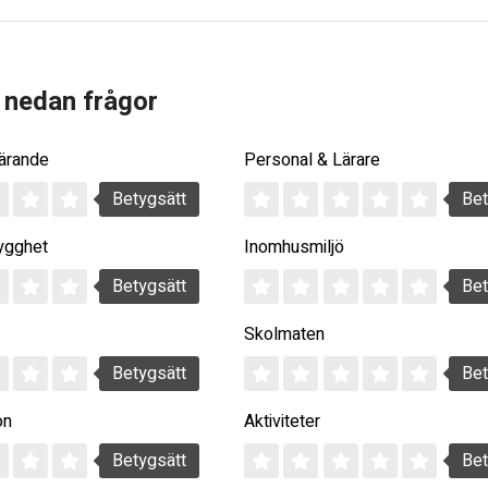
 nedan frågor
Lärande
Personal & Lärare
Betygsätt
Bet
ygghet
Inomhusmiljö
Betygsätt
Bet
Skolmaten
Betygsätt
Bet
on
Aktiviteter
Betygsätt
Bet