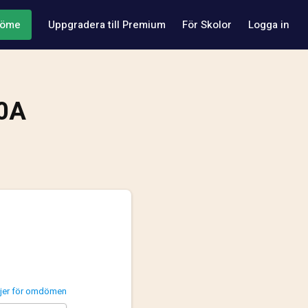
döme
Uppgradera till Premium
För Skolor
Logga in
00A
injer för omdömen