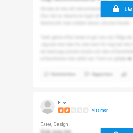
Skolan är inte att rekommendera!
Lås
Stor del av lärarna är inget att ha. Denna sk
lärarna blir man istället deras största fiende.
Tänk gärna efter innan ni gör era val, fråga d
Jag kan inte tala för alla men för mig har int
de band jag lyckats knyta och den erfarenhete
erfarenheten inte alltid var i form av glädje.❤️
Kommentera
Rapportera
Elev
Visa mer
Estet, Design
Sök inte hit