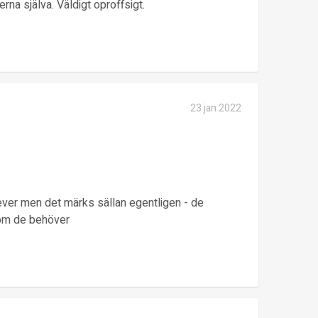
rna själva. Väldigt oproffsigt.
23 jan 2022
elever men det märks sällan egentligen - de
 om de behöver