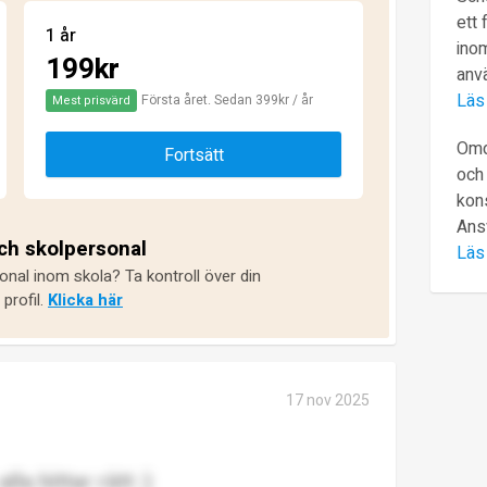
ett 
1 år
inom
199kr
anv
Läs
Första året. Sedan 399kr / år
Mest prisvärd
Omd
Fortsätt
och 
kons
Ans
och skolpersonal
Läs
onal inom skola? Ta kontroll över din
profil.
Klicka här
17 nov 2025
a hittar rätt :)