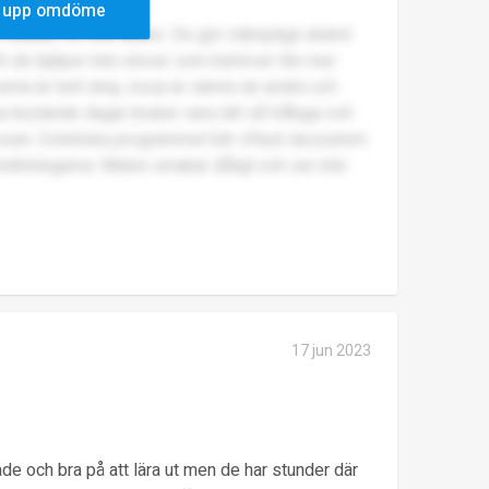
 upp omdöme
istället för ens lärare. De gör olämpliga skämt
h de hjälper inte elever som behöver lite mer
rna är helt okej, vissa är sämre än andra och
a-brytande dagar brukar vara rätt så tråkiga och
ressen. Estetiska programmet blir oftast dessutom
nriktningarna. Maten smakar dåligt och ser inte
17 jun 2023
ade och bra på att lära ut men de har stunder där