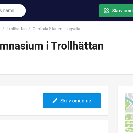
Skriv om
n
Trollhättan
Centrala Staden-Tingvalla
ymnasium i Trollhättan
Skriv omdöme