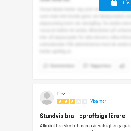
Lås
Vissa lärare beter sig som om de vore elever 
som man inte borde göra i en lärarposition oc
anpassning inom sin skolgång. De andra eleve
vissa är bättre än andra. Aktiviteter på schem
inte så anpassade för alla elevers olika int
exkluderade från aktiviteterna med de andra i
heller aptitlig ut.
Kommentera
Rapportera
Elev
Visa mer
Stundvis bra - oproffsiga lärare
Allmänt bra skola. Lärarna är väldigt engager