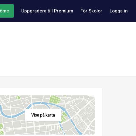
döme
Uppgradera till Premium
För Skolor
Logga in
Visa på karta