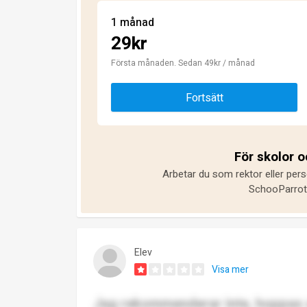
1 månad
29kr
Första månaden. Sedan 49kr / månad
Fortsätt
För skolor 
Arbetar du som rektor eller pers
SchooParrot 
Elev
Visa mer
Jag rekommenderar inte, hoppas all