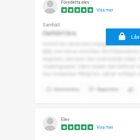
Föredetta elev
Visa mer
Samhäll
Oerhört bra
Lås
Oerhört bra skola med engagerade lärare som 
hjälp sina elever utvecklas. Bra förberedelse 
engelska, utan även den motiverande miljön. 
studentgrupper. Säkra lokaler man behöver nyck
Hus restaurang. Riktigt bra, saknar verkligen 
Kommentera
Rapportera
Elev
Visa mer