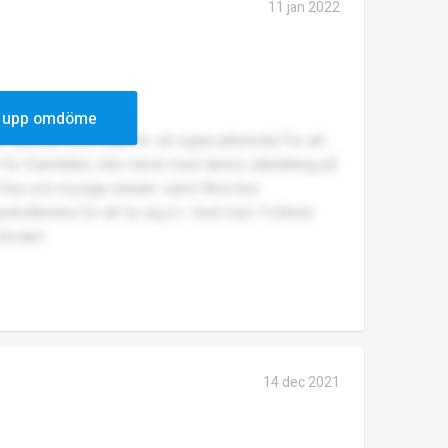
11 jan 2022
 upp omdöme
arbetar även utanför sin egna arbetstid för att
för framtiden, inte minst med delvis utbildning på
Fina och mysiga lokaler samt flera bra
elbricka för att ta sig in i. God mat i Folkets
skolan!
14 dec 2021