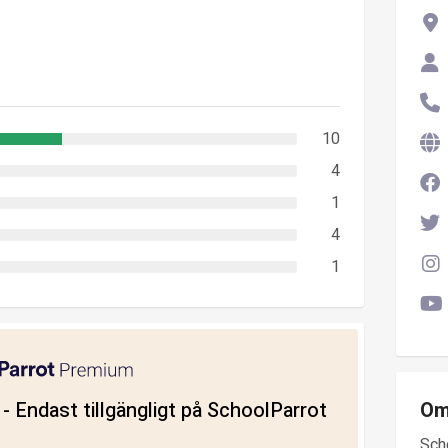
10
4
1
4
1
ll - Endast tillgängligt på SchoolParrot
Om
Sch