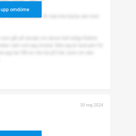
 upp omdöme
ola är särbehandlande. Är man inte bästa vän med
e som går på skolan om deras helt ärliga åsikter.
e tiden varit som jag önskat. Men jag är tacksam för
n jag har fått av min tid på folk, även om den
30 maj 2024