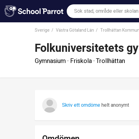
Sverige
Västra Götaland Län
Trollhättan Kommu
Folkuniversitetets g
Gymnasium · Friskola · Trollhättan
Skriv ett omdöme
helt anonymt
Omdömen