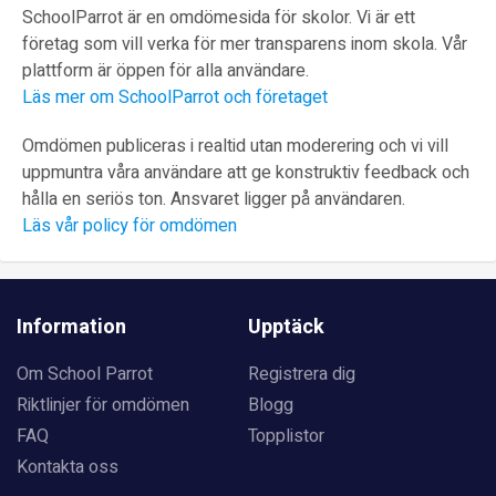
SchoolParrot är en omdömesida för skolor. Vi är ett
företag som vill verka för mer transparens inom skola. Vår
plattform är öppen för alla användare.
Läs mer om SchoolParrot och företaget
Omdömen publiceras i realtid utan moderering och vi vill
uppmuntra våra användare att ge konstruktiv feedback och
hålla en seriös ton. Ansvaret ligger på användaren.
Läs vår policy för omdömen
Information
Upptäck
Om School Parrot
Registrera dig
Riktlinjer för omdömen
Blogg
FAQ
Topplistor
Kontakta oss