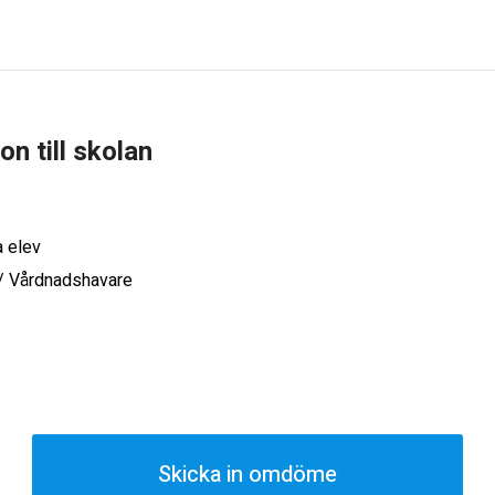
ion till skolan
a elev
 / Vårdnadshavare
Skicka in omdöme