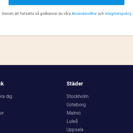
Genom att fortsätta så godkänner du våra
Användarvillkor
och
Integritetspolicy
ck
Städer
ra dig
Stockholm
Göteborg
or
Malmö
Luleå
Uppsala