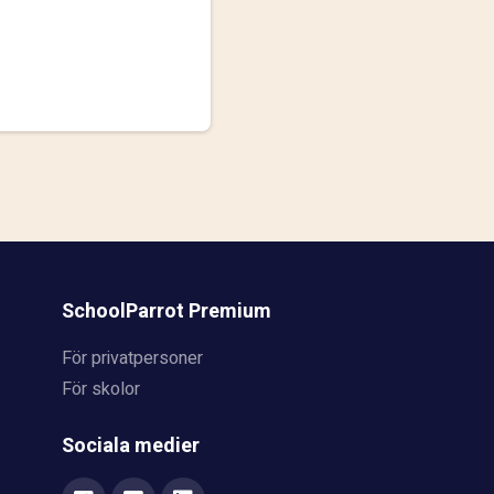
SchoolParrot Premium
För privatpersoner
För skolor
Sociala medier