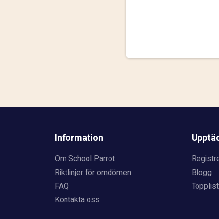
Information
Upptä
Om School Parrot
Registre
Riktlinjer för omdömen
Blogg
FAQ
Topplist
Kontakta oss