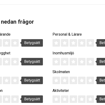
 nedan frågor
Lärande
Personal & Lärare
Betygsätt
Bet
ygghet
Inomhusmiljö
Betygsätt
Bet
Skolmaten
Betygsätt
Bet
on
Aktiviteter
Betygsätt
Bet