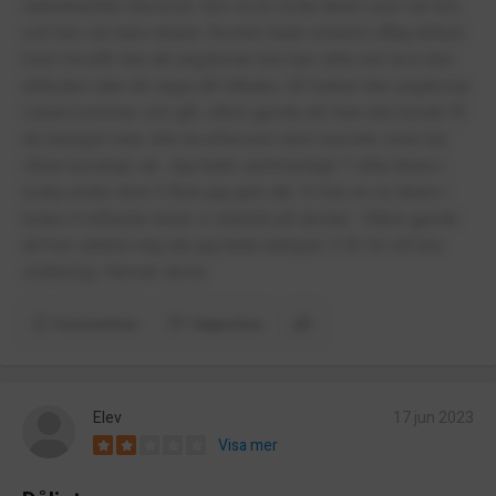
särbehandlar eleverna. Det va en enda lärare som var bra
och hon var bara vikarie. Resten hade extremt dålig attityd.
Dom förstår inte att ungdomar inte kan sitta och ta in den
attityden utan att säga nåt tillbaka. Så funkar inte ungdomar.
Lärare kommer och går, vilket gjorde att man inte kunde få
de betyget man ville ha eftersom dom nya inte viste hur
våran kunskap var. Jag hade sammanlagt 7 olika lärare i
tyska under dom 3 åren jag gick där. Vi fick en ny lärare i
tyska 4 månader innan vi slutade på skolan . Vilket gjorde
att hon sänkte mig när jag hade kämpat i 3 år för ett bra
slutbetyg. Hemsk skola
Kommentera
Rapportera
Elev
17 jun 2023
Visa mer