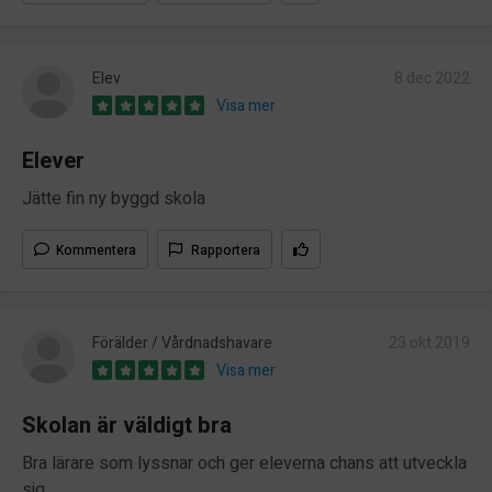
Elev
8 dec 2022
Visa mer
Elever
Jätte fin ny byggd skola
Kommentera
Rapportera
Förälder / Vårdnadshavare
23 okt 2019
Visa mer
Skolan är väldigt bra
Bra lärare som lyssnar och ger eleverna chans att utveckla
sig