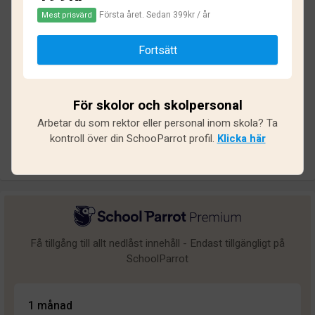
Första året. Sedan 399kr / år
Mest prisvärd
Baserat på
12
omdömen och
95
svar
Fortsätt
Utmärkt
4
Bra
0
För skolor och skolpersonal
Medel
0
Arbetar du som rektor eller personal inom skola? Ta
Undermålig
1
kontroll över din SchooParrot profil.
Klicka här
Dålig
7
Få tillgång till allt nedlåst innehåll - Endast tillgängligt på
SchoolParrot
1 månad