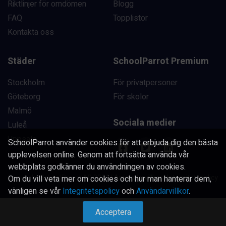
Riktlinjer för omdömen
Blogg
FAQ
Topplistor
Kontakta oss
Städer
SchoolParrot Premium
Stockholm
För privatpersoner
Göteborg
För skolor
Malmö
Sociala medier
Luleå
Uppsala
SchoolParrot använder cookies för att erbjuda dig den bästa
upplevelsen online. Genom att fortsätta använda vår
webbplats godkänner du användningen av cookies.
Copyright SchoolParrot AB 2023
|
Användarvillkor
|
Integritetspolicy
Om du vill veta mer om cookies och hur man hanterar dem,
vänligen se vår
Integritetspolicy
och
Användarvillkor
.
Acceptera