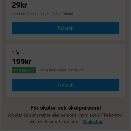
29kr
Första månaden. Sedan 49kr / månad
Fortsätt
1 år
199kr
Första året. Sedan 399kr / år
Mest prisvärd
Fortsätt
För skolor och skolpersonal
Arbetar du som rektor eller personal inom skola? Ta kontroll
över din SchooParrot profil.
Klicka här