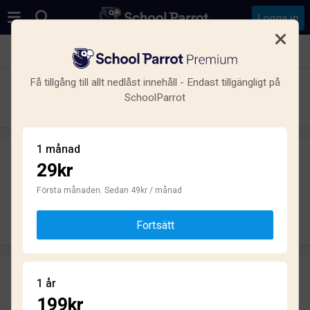
Logga in
Se alla skolor i Kungälv C
Få tillgång till allt nedlåst innehåll - Endast tillgängligt på
Friskolan i Kärna
SchoolParrot
Grundskola · Friskola · Kärna
1 månad
29kr
Skriv ett omdöme
helt anonymt
Första månaden. Sedan 49kr / månad
Skriv omdöme
Fortsätt
Omdömen
1 år
2.5
199kr