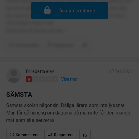
Denna skolan är en av dom värsta mitt barn har gått på, hen
har även gått på många skolor innan.Hen mådde inte alls
Lås upp omdöme
bra lärarna bryr sig inte om elevernas mående och även
fick knappt någon mat.
Börja inte på denna skolan !
Kommentera
Rapportera
Föredetta elev
27 feb 2023
Visa mer
SÄMSTA
Sämsta skolan någonsin. Dåliga lärare som inte lyssnar.
Man får gå hungrig om dagarna då man inte får den mängd
mat som ska serveras.
Kommentera
Rapportera