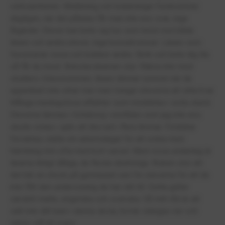
verksamheten. Mobbning och kränkningar förekommer
dagligen, när det påtalas får man inte ens svar, inga
åtgärder. Elever kan bete sig hur som helst mot både
lärare och andra elever, inga konsekvenser. Lärare som
favoriserar vissa och kränker andra. Skrik och bete dig illa
så får du mest. Bokstavsbarnen styr. Räkna inte med
studiero i klassrummen, lärare lämnar rummet när de
uppenbart inte orkar mer men tvingar eleverna att sitta kvar.
Många meningslösa utflykter som meddelas i sista stund.
Eleverna lämnas i Göteborg i områden som jag inte ens
skulle vistas i själv att dra runt i flera timmar. Föräldrar
förväntas ställa om arbetsdagar för att ordna med
hämtning mm ofta med kort varsel. Med vissa undantag är
lärarna riktigt dåliga, de flesta obehöriga. Risken stor att
det blir en chock på gymnasiet sen för eleverna för att de
inte fått den undervisning de har rätt till. Detta gäller
särskilt matte, engelska och svenska. Så mitt råd är att
sätt inte ditt barn i denna skola, borde stängas ner och
rektor stå till svars.