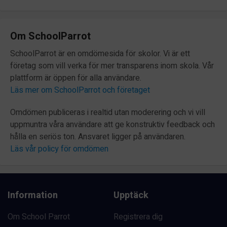
Om SchoolParrot
SchoolParrot är en omdömesida för skolor. Vi är ett
företag som vill verka för mer transparens inom skola. Vår
plattform är öppen för alla användare.
Läs mer om SchoolParrot och företaget
Omdömen publiceras i realtid utan moderering och vi vill
uppmuntra våra användare att ge konstruktiv feedback och
hålla en seriös ton. Ansvaret ligger på användaren.
Läs vår policy för omdömen
Information
Upptäck
Om School Parrot
Registrera dig