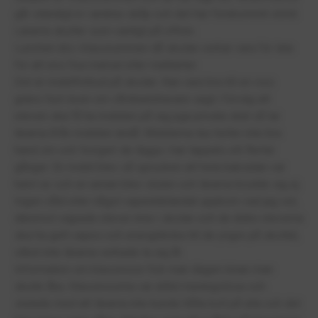
går ständigt in i andras skåp och det har förekommit stöld.
Lärarna skyller som vanligt på offren.
Lunchen äts i klassrummen då skolan verkar vara för lata
för att ens fixa matsal eller mattanter.
Det är mobilförbud på skolan. Kan vara bra till en viss
gräns fast även om vårdnadshavare sagt i förväg att
eleven ska få ha mobilen på sig pga privata skäl så tar
lärarna ifrån mobilen ändå. Mobilerna tas heller inte bra
hand om och ’korgen’ de läggs i har tappats ett flertal
gånger. En mobil blev så sprucken att hela baksidan var
halvt av och en annan blev stulen och lärarna brydde sig ej.
Ingen våld eller något vapeninblandat uppkom vad jag vet,
däremot vejpade elever inne i skolan och de äldre eleverna
ska ha gett vapes och energidricka till de yngre på skoltid,
vilket inte lärarna verkade ta sig åt.
Information om klassresor fick man dagen innan man
skulle åka. Klassresorna var alltid meningslösa och
slutade med att lärarna inte kunde hålla koll på alla och det