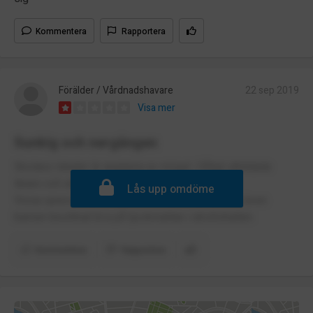
Kommentera
Rapportera
Förälder / Vårdnadshavare
22 sep 2019
Visa mer
Sunkig och nergången
Skolans lokaler är angripna av mögel. Dåligt utbildade
lärare och allmänt kaotiska skola.
Lås upp omdöme
Vissa opassande relationer mellan lärarna som även
barnen bevittnat bl.a på tjockmattan i idrottshallen.
Kommentera
Rapportera