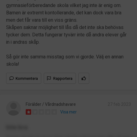
gymnasieförberedande skola vilket jag inte är enig om.
Barnen är extremt kontollerande, det kan dock vara bra
men det får vara till en viss gräns.
Skåpen saknar möjlighet till lås då det inte ska behövas
tycker dem. Detta fungerar tyvärr inte då andra elever går
in i andras skåp.
Så gör inte samma misstag som vi gjorde. Välj en annan
skola!
Kommentera
Rapportera
Förälder / Vårdnadshavare
27 feb 2023
Visa mer
Inte bra