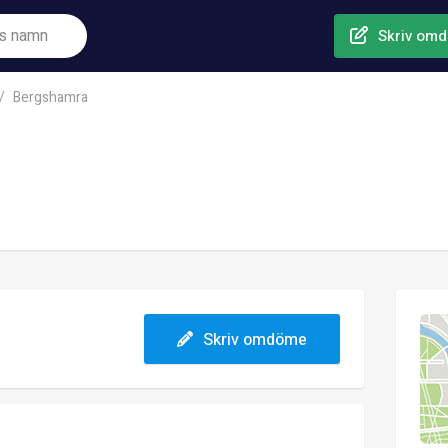
Skriv om
Bergshamra
Skriv omdöme