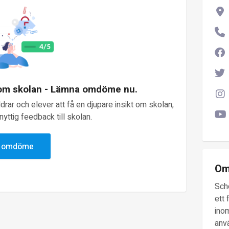
 om skolan - Lämna omdöme nu.
rar och elever att få en djupare insikt om skolan,
yttig feedback till skolan.
v omdöme
Om
Sch
ett 
inom
anv