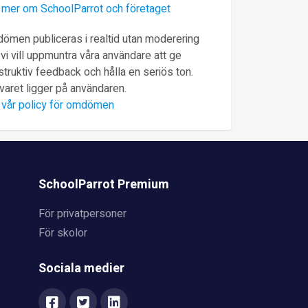
 mer om SchoolParrot och företaget
ömen publiceras i realtid utan moderering
vi vill uppmuntra våra användare att ge
truktiv feedback och hålla en seriös ton.
varet ligger på användaren.
 vår policy för omdömen
SchoolParrot Premium
För privatpersoner
För skolor
Sociala medier