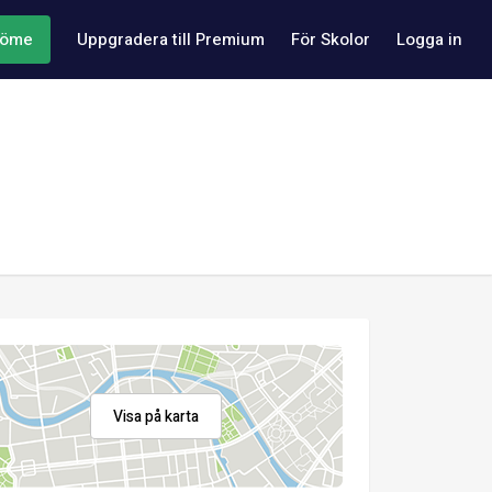
döme
Uppgradera till Premium
För Skolor
Logga in
Visa på karta