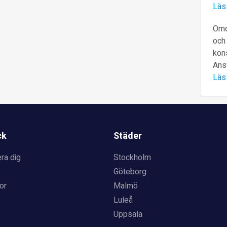
Läs
Omd
och 
kons
Ans
Läs
ck
Städer
ra dig
Stockholm
Göteborg
or
Malmö
Luleå
Uppsala