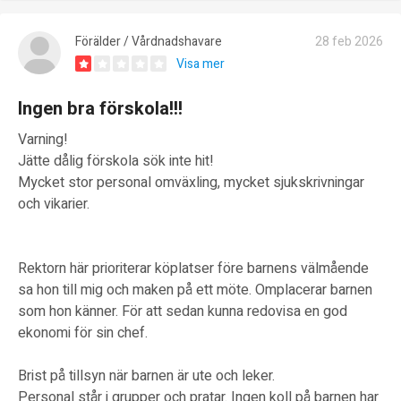
Förälder / Vårdnadshavare
28 feb 2026
Visa mer
Ingen bra förskola!!!
Varning!
Jätte dålig förskola sök inte hit!
Mycket stor personal omväxling, mycket sjukskrivningar
och vikarier.
Rektorn här prioriterar köplatser före barnens välmående
sa hon till mig och maken på ett möte. Omplacerar barnen
som hon känner. För att sedan kunna redovisa en god
ekonomi för sin chef.
Brist på tillsyn när barnen är ute och leker.
Personal står i grupper och pratar. Ingen koll på barnen har