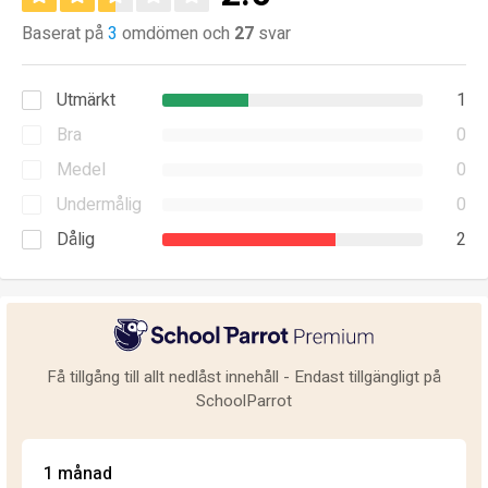
Baserat på
3
omdömen och
27
svar
Utmärkt
1
Bra
0
Medel
0
Undermålig
0
Dålig
2
Få tillgång till allt nedlåst innehåll - Endast tillgängligt på
SchoolParrot
1 månad