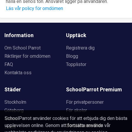
hålla en seriös ton. Ansvaret ligger på användaren.
Läs vår policy för omdömen
Information
Upptäck
Om School Parrot
Registrera dig
Riktlinjer för omdömen
Blogg
FAQ
Topplistor
Kontakta oss
Städer
SchoolParrot Premium
Stockholm
För privatpersoner
Göteborg
För skolor
SchoolParrot använder cookies för att erbjuda dig den bästa
Malmö
Sociala medier
upplevelsen online. Genom att fortsätta använda vår
Luleå