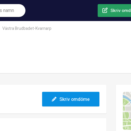
Skriv om
Västra Brudbadet-Kvarnarp
Skriv omdöme