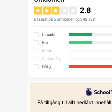
2.8
Baserat på
5
omdömen och
45
svar
Utmärkt
Bra
Medel
Undermålig
Dålig
Få tillgång till allt nedlåst innehå