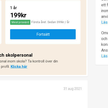
ett 
1 år
inom
199kr
anv
Läs
Första året. Sedan 399kr / år
Mest prisvärd
Omd
Fortsätt
och 
kons
Ans
och skolpersonal
Läs
onal inom skola? Ta kontroll över din
profil.
Klicka här
31 aug 2021