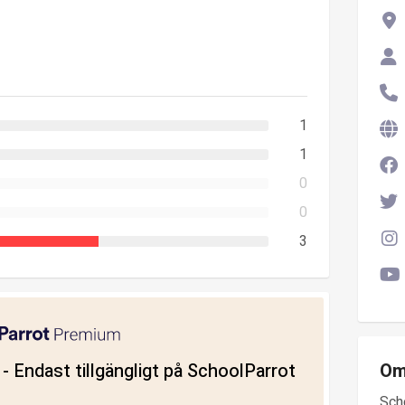
1
1
0
0
3
ll - Endast tillgängligt på SchoolParrot
Om
Sch