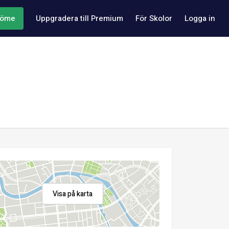
döme
Uppgradera till Premium
För Skolor
Logga in
Visa på karta