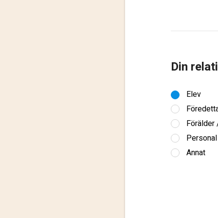
Din relat
Elev
Föredett
Förälder
Personal
Annat