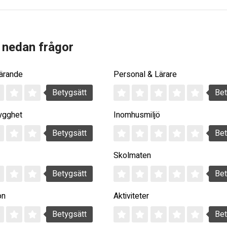
 nedan frågor
Lärande
Personal & Lärare
Betygsätt
Bet
ygghet
Inomhusmiljö
Betygsätt
Bet
Skolmaten
Betygsätt
Bet
on
Aktiviteter
Betygsätt
Bet