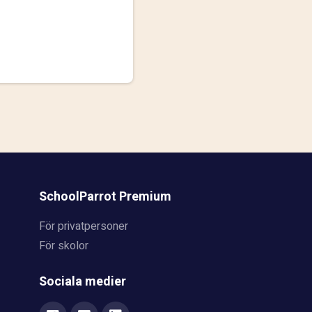
SchoolParrot Premium
För privatpersoner
För skolor
Sociala medier