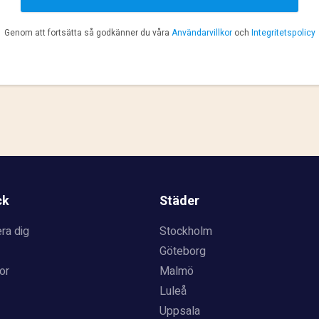
Genom att fortsätta så godkänner du våra
Användarvillkor
och
Integritetspolicy
ck
Städer
ra dig
Stockholm
Göteborg
or
Malmö
Luleå
Uppsala