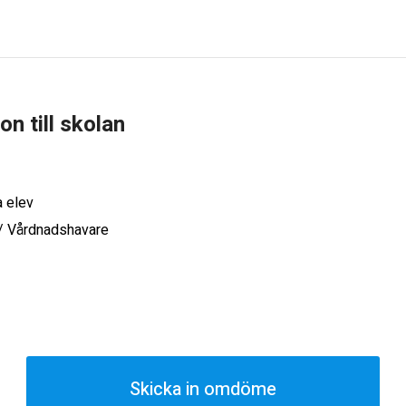
ion till skolan
a elev
 / Vårdnadshavare
Skicka in omdöme