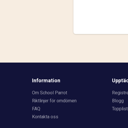
Information
Upptä
Om School Parrot
Registre
Riktlinjer för omdömen
Blogg
FAQ
Topplist
Kontakta oss