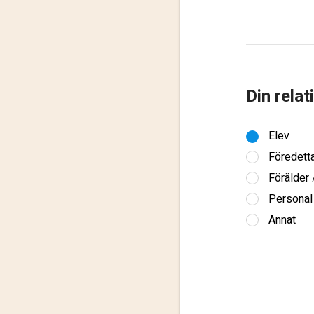
Din relat
Elev
Föredett
Förälder
Personal
Annat