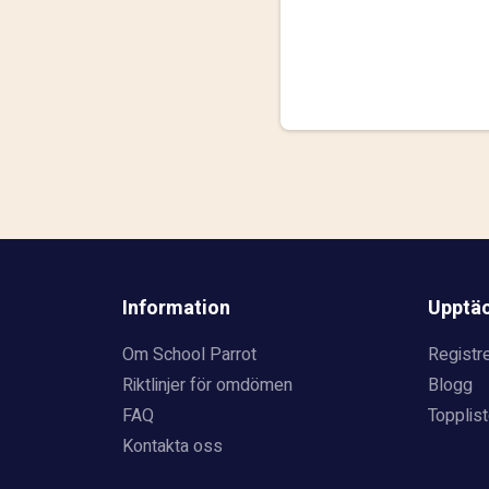
Information
Upptä
Om School Parrot
Registre
Riktlinjer för omdömen
Blogg
FAQ
Topplist
Kontakta oss