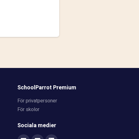
SchoolParrot Premium
För privatpersoner
För skolor
Sociala medier