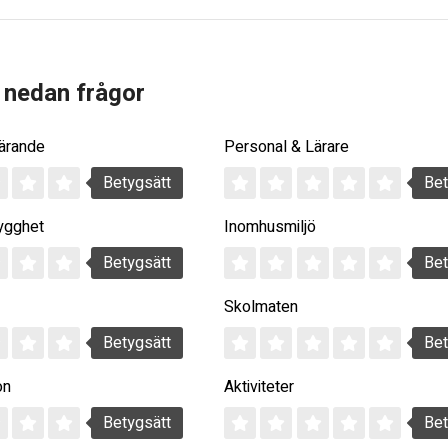
 nedan frågor
Lärande
Personal & Lärare
Betygsätt
Bet
ygghet
Inomhusmiljö
Betygsätt
Bet
Skolmaten
Betygsätt
Bet
on
Aktiviteter
Betygsätt
Bet