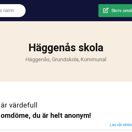
Skriv om
Häggenås skola
Häggenås, Grundskola, Kommunal
 är värdefull
t omdöme, du är helt anonym!
Läs vår riktl