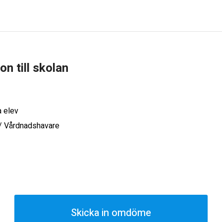
ion till skolan
a elev
 / Vårdnadshavare
Skicka in omdöme