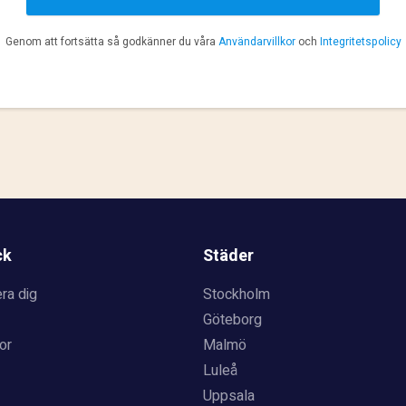
Genom att fortsätta så godkänner du våra
Användarvillkor
och
Integritetspolicy
ck
Städer
ra dig
Stockholm
Göteborg
or
Malmö
Luleå
Uppsala