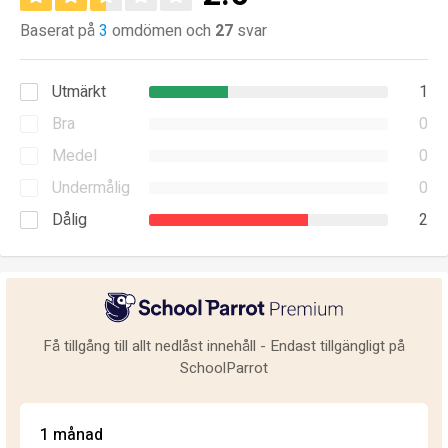
Baserat på
3
omdömen och
27
svar
Utmärkt
1
Bra
0
Medel
0
Undermålig
0
Dålig
2
Få tillgång till allt nedlåst innehåll - Endast tillgängligt på
SchoolParrot
1 månad