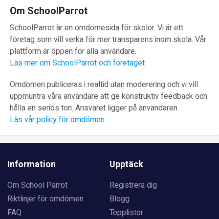
Om SchoolParrot
SchoolParrot är en omdömesida för skolor. Vi är ett
företag som vill verka för mer transparens inom skola. Vår
plattform är öppen för alla användare.
Läs mer om SchoolParrot och företaget
Omdömen publiceras i realtid utan moderering och vi vill
uppmuntra våra användare att ge konstruktiv feedback och
hålla en seriös ton. Ansvaret ligger på användaren.
Läs vår policy för omdömen
Information
Upptäck
Om School Parrot
Registrera dig
Riktlinjer för omdömen
Blogg
FAQ
Topplistor